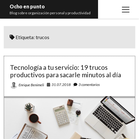
Ocho en punto
open
Blog sobre organización personal y productividad
menu
Inicio
Etiqueta:
trucos
Libros
Recomendaciones
Tecnología a tu servicio: 19 trucos
productivos para sacarle minutos al día
31.07.2018
3 comentarios
Enrique Benimeli