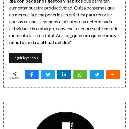
día con pequeños gestos y hábitos
que permitan
aumentar nuestra productividad. Quizá pensemos que
no merece la pena ponerlos en práctica para recortar
apenas en unos segundos o minutos una determinada
actividad. Sin embargo, conviene tener presente en todo
momento la suma total. Acaso,
¿quién no quiere unos
minutos extra al final del día?
Tecnología
Seguir leyendo
a
tu
servicio:
19
SHARES
trucos
productivos
para
sacarle
Sidebar
minutos
al
día