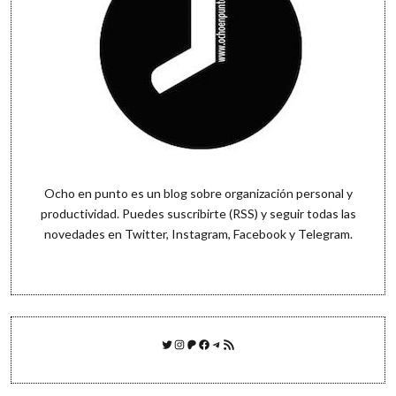
Ocho en punto es un blog sobre organización personal y
productividad. Puedes
suscribirte (RSS)
y seguir todas las
novedades en
Twitter
,
Instagram
,
Facebook
y
Telegram
.
Twitter
Instagram
Patreon
Facebook
Telegram
Feed RSS