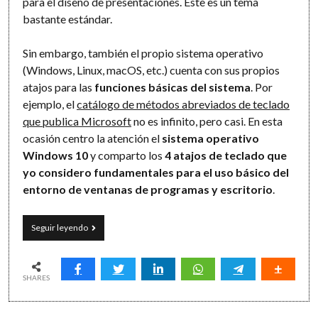
para el diseño de presentaciones. Este es un tema
bastante estándar.
Sin embargo, también el propio sistema operativo
(Windows, Linux, macOS, etc.) cuenta con sus propios
atajos para las
funciones básicas del sistema
. Por
ejemplo, el
catálogo de métodos abreviados de teclado
que publica Microsoft
no es infinito, pero casi. En esta
ocasión centro la atención el
sistema operativo
Windows 10
y comparto los
4 atajos de teclado que
yo considero fundamentales para el uso básico del
entorno de ventanas de programas y escritorio
.
El
Seguir leyendo
abecé
de
los
atajos
SHARES
de
teclado
en