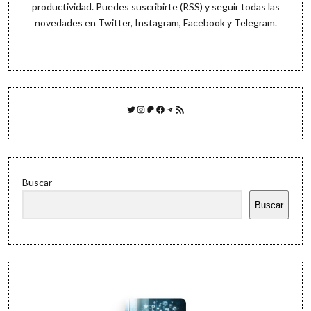
productividad. Puedes
suscribirte (RSS)
y seguir todas las
novedades en
Twitter
,
Instagram
,
Facebook
y
Telegram
.
Twitter
Instagram
Patreon
Facebook
Telegram
Feed RSS
Buscar
Buscar