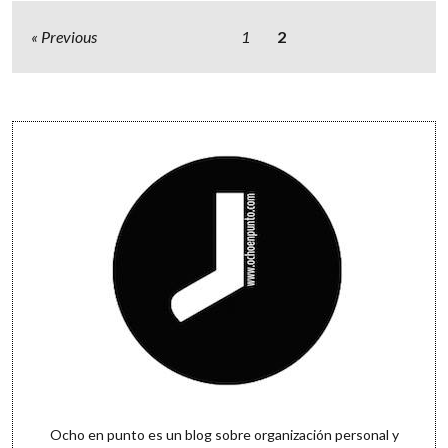
Windows
Paginación
Previous
1
2
de
entradas
Sidebar
Ocho en punto es un blog sobre organización personal y