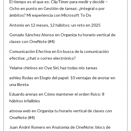
El tiempo es el que es: ClipTimer para medir y decidir –
Ocho en punto
en
Gestión de tareas: ¿integral o por
ámbitos? Mi experiencia con Microsoft To Do
Antonio
en
12 meses, 12 hábitos: un reto en 2025
Gonzalo Sánchez Alonso
en
Organiza tu horario vertical de
clases con OneNote (#4)
Comunicación Efectiva
en
En busca de la comunicación
efectiva: ¿chat o correo electrónico?
Yelaine chirinos
en
Oye Siri, haz todas mis tareas
ashley Rodas
en
Elogio del papel: 10 ventajas de anotar en
una libreta
Eduardo arenas
en
Cómo mantener el orden físico: 8
hábitos infalibles
atnova web
en
Organiza tu horario vertical de clases con
OneNote (#4)
Juan André Romero
en
Anatomía de OneNote: blocs de