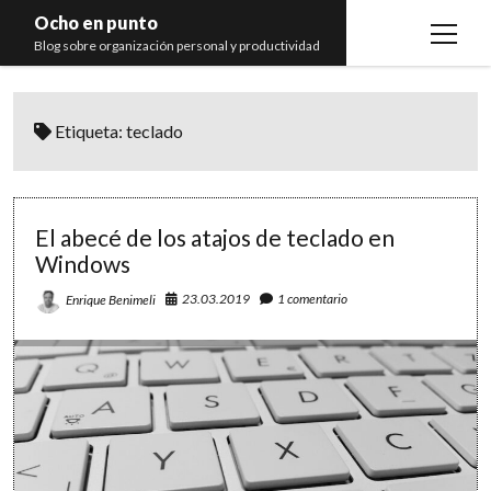
Ocho en punto
open
Blog sobre organización personal y productividad
menu
Inicio
Etiqueta:
teclado
Libros
Recomendaciones
El abecé de los atajos de teclado en
Windows
23.03.2019
1 comentario
Enrique Benimeli