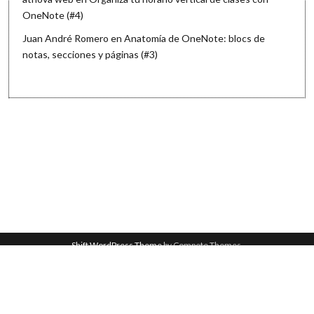
OneNote (#4)
Juan André Romero
en
Anatomía de OneNote: blocs de
notas, secciones y páginas (#3)
Shift WordPress Theme
by Compete Themes.