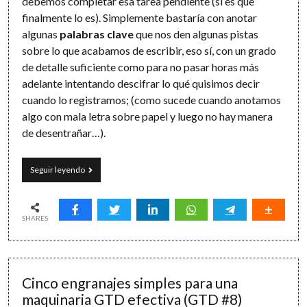
debemos completar esa tarea pendiente (si es que
finalmente lo es). Simplemente bastaría con anotar
algunas
palabras clave
que nos den algunas pistas
sobre lo que acabamos de escribir, eso sí, con un grado
de detalle suficiente como para no pasar horas más
adelante intentando descifrar lo qué quisimos decir
cuando lo registramos; (como sucede cuando anotamos
algo con mala letra sobre papel y luego no hay manera
de desentrañar…).
Capturar
Seguir leyendo
de
forma
efectiva:
qué,
SHARES
cómo
y
cuándo
Cinco engranajes simples para una
maquinaria GTD efectiva (GTD #8)