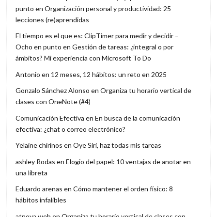
punto
en
Organización personal y productividad: 25
lecciones (re)aprendidas
El tiempo es el que es: ClipTimer para medir y decidir –
Ocho en punto
en
Gestión de tareas: ¿integral o por
ámbitos? Mi experiencia con Microsoft To Do
Antonio
en
12 meses, 12 hábitos: un reto en 2025
Gonzalo Sánchez Alonso
en
Organiza tu horario vertical de
clases con OneNote (#4)
Comunicación Efectiva
en
En busca de la comunicación
efectiva: ¿chat o correo electrónico?
Yelaine chirinos
en
Oye Siri, haz todas mis tareas
ashley Rodas
en
Elogio del papel: 10 ventajas de anotar en
una libreta
Eduardo arenas
en
Cómo mantener el orden físico: 8
hábitos infalibles
atnova web
en
Organiza tu horario vertical de clases con