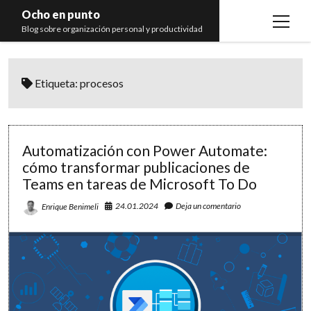
Ocho en punto
open
Blog sobre organización personal y productividad
menu
Inicio
Etiqueta:
procesos
Libros
Recomendaciones
Automatización con Power Automate:
cómo transformar publicaciones de
Teams en tareas de Microsoft To Do
24.01.2024
Deja un comentario
Enrique Benimeli