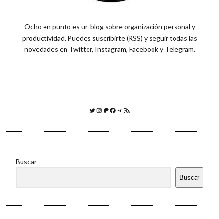
Ocho en punto es un blog sobre organización personal y
productividad. Puedes
suscribirte (RSS)
y seguir todas las
novedades en
Twitter
,
Instagram
,
Facebook
y
Telegram
.
Twitter
Instagram
Patreon
Facebook
Telegram
Feed RSS
Buscar
Buscar