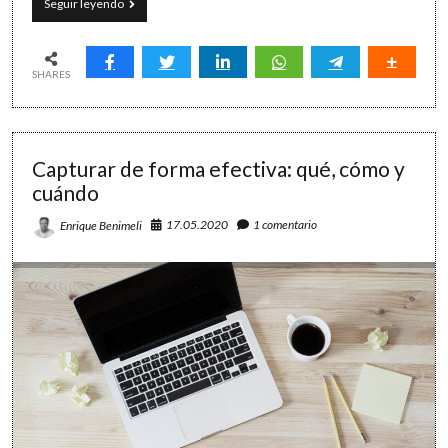
Automatización
Seguir leyendo
con
Power
Automate:
cómo
SHARES
transformar
publicaciones
de
Teams
Capturar de forma efectiva: qué, cómo y
en
tareas
cuándo
de
Microsoft
17.05.2020
1 comentario
Enrique Benimeli
To
Do