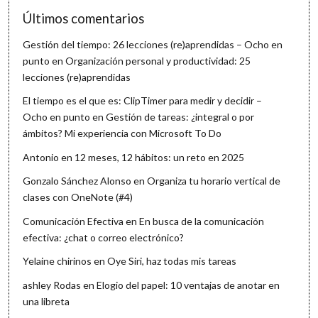
Últimos comentarios
Gestión del tiempo: 26 lecciones (re)aprendidas – Ocho en
punto
en
Organización personal y productividad: 25
lecciones (re)aprendidas
El tiempo es el que es: ClipTimer para medir y decidir –
Ocho en punto
en
Gestión de tareas: ¿integral o por
ámbitos? Mi experiencia con Microsoft To Do
Antonio
en
12 meses, 12 hábitos: un reto en 2025
Gonzalo Sánchez Alonso
en
Organiza tu horario vertical de
clases con OneNote (#4)
Comunicación Efectiva
en
En busca de la comunicación
efectiva: ¿chat o correo electrónico?
Yelaine chirinos
en
Oye Siri, haz todas mis tareas
ashley Rodas
en
Elogio del papel: 10 ventajas de anotar en
una libreta