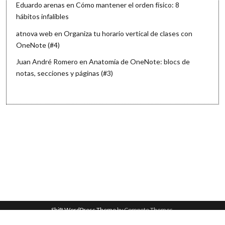
Eduardo arenas
en
Cómo mantener el orden físico: 8
hábitos infalibles
atnova web
en
Organiza tu horario vertical de clases con
OneNote (#4)
Juan André Romero
en
Anatomía de OneNote: blocs de
notas, secciones y páginas (#3)
Shift WordPress Theme
by Compete Themes.