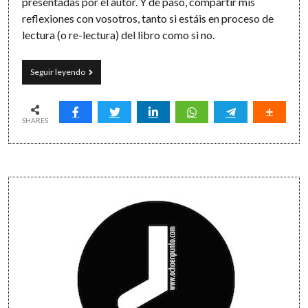
presentadas por el autor. Y de paso, compartir mis
reflexiones con vosotros, tanto si estáis en proceso de
lectura (o re-lectura) del libro como si no.
No
Seguir leyendo
hay
proyecto
pequeño
en
SHARES
GTD:
sobre
aviones,
despegues
Sidebar
y
radares
(GTD
#6)