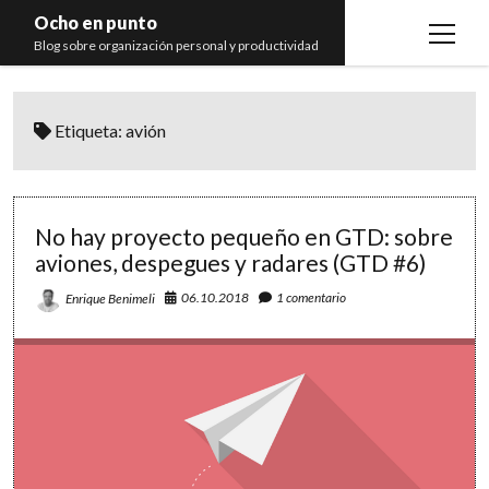
Ocho en punto
open
Blog sobre organización personal y productividad
menu
Inicio
Etiqueta:
avión
Libros
Recomendaciones
No hay proyecto pequeño en GTD: sobre
aviones, despegues y radares (GTD #6)
06.10.2018
1 comentario
Enrique Benimeli