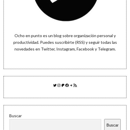
Ocho en punto es un blog sobre organización personal y
productividad. Puedes
suscribirte (RSS)
y seguir todas las
novedades en
Twitter
,
Instagram
,
Facebook
y
Telegram
.
Twitter
Instagram
Patreon
Facebook
Telegram
Feed RSS
Buscar
Buscar