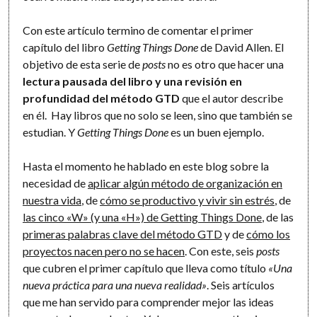
Con este artículo termino de comentar el primer
capítulo del libro
Getting Things Done
de David Allen. El
objetivo de esta serie de
posts
no es otro que hacer una
lectura pausada del libro y una revisión en
profundidad del método GTD
que el autor describe
en él. Hay libros que no solo se leen, sino que también se
estudian. Y
Getting Things Done
es un buen ejemplo.
Hasta el momento he hablado en este blog sobre la
necesidad de
aplicar algún método de organización en
nuestra vida
, de
cómo se productivo y vivir sin estrés
, de
las cinco «W» (y una «H») de Getting Things Done
, de las
primeras palabras clave del método GTD
y de
cómo los
proyectos nacen pero no se hacen
. Con este, seis
posts
que cubren el primer capítulo que lleva como título
«Una
nueva práctica para una nueva realidad»
. Seis artículos
que me han servido para comprender mejor las ideas