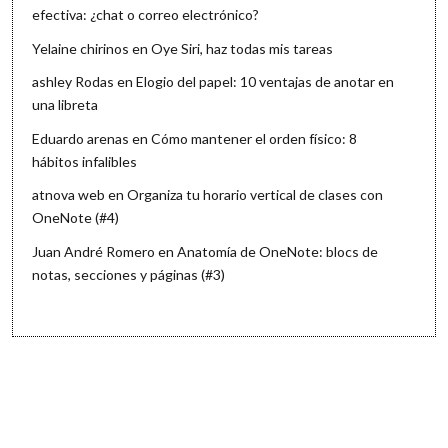
efectiva: ¿chat o correo electrónico?
Yelaine chirinos
en
Oye Siri, haz todas mis tareas
ashley Rodas
en
Elogio del papel: 10 ventajas de anotar en
una libreta
Eduardo arenas
en
Cómo mantener el orden físico: 8
hábitos infalibles
atnova web
en
Organiza tu horario vertical de clases con
OneNote (#4)
Juan André Romero
en
Anatomía de OneNote: blocs de
notas, secciones y páginas (#3)