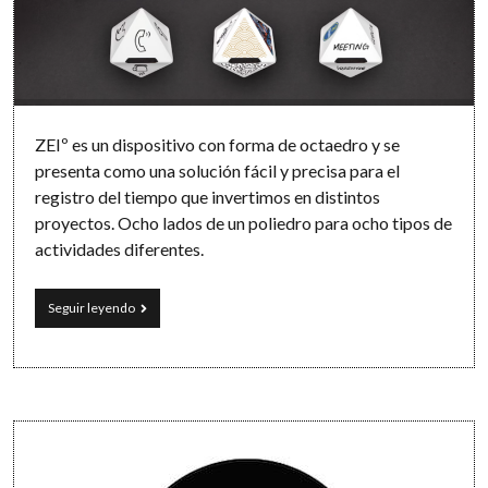
ZEIº es un dispositivo con forma de octaedro y se
presenta como una solución fácil y precisa para el
registro del tiempo que invertimos en distintos
proyectos. Ocho lados de un poliedro para ocho tipos de
actividades diferentes.
El
Seguir leyendo
octaedro
ZEIº:
una
solución
minimalista
para
Sidebar
registrar
y
controlar