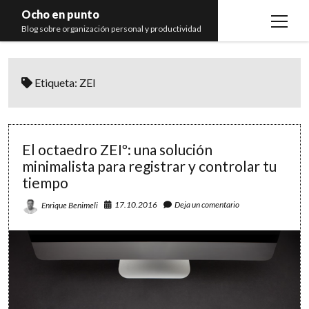
Ocho en punto
open
Blog sobre organización personal y productividad
menu
Inicio
Etiqueta:
ZEI
Libros
Recomendaciones
El octaedro ZEIº: una solución
minimalista para registrar y controlar tu
tiempo
17.10.2016
Deja un comentario
Enrique Benimeli