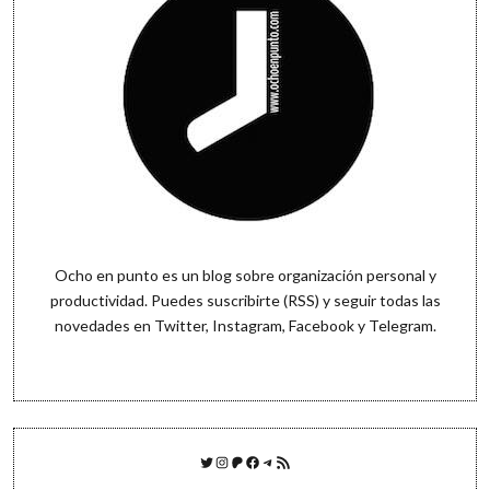
tu
tiempo
Ocho en punto es un blog sobre organización personal y
productividad. Puedes
suscribirte (RSS)
y seguir todas las
novedades en
Twitter
,
Instagram
,
Facebook
y
Telegram
.
Twitter
Instagram
Patreon
Facebook
Telegram
Feed RSS