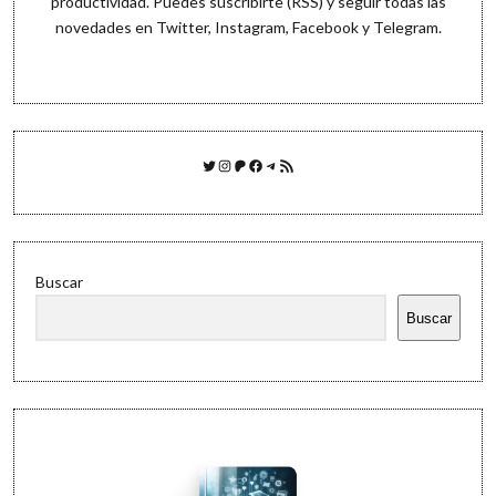
productividad. Puedes
suscribirte (RSS)
y seguir todas las
novedades en
Twitter
,
Instagram
,
Facebook
y
Telegram
.
Twitter
Instagram
Patreon
Facebook
Telegram
Feed RSS
Buscar
Buscar