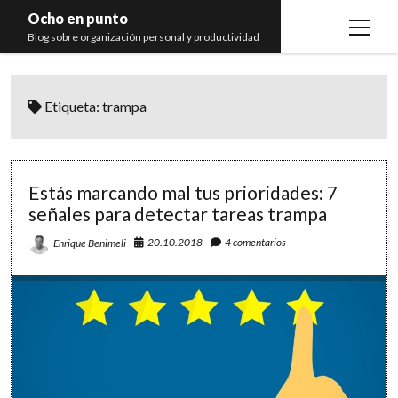
Ocho en punto
open
Blog sobre organización personal y productividad
menu
Inicio
Etiqueta:
trampa
Libros
Recomendaciones
Estás marcando mal tus prioridades: 7
señales para detectar tareas trampa
20.10.2018
4 comentarios
Enrique Benimeli