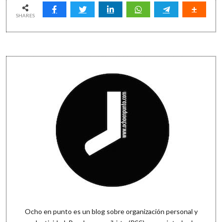
tus
prioridades:
SHARES
7
señales
para
detectar
Sidebar
tareas
trampa
Ocho en punto es un blog sobre organización personal y