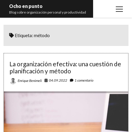
Ocho en punto
open
Blog sobre organización personal y productividad
menu
Inicio
Etiqueta:
método
Libros
Recomendaciones
La organización efectiva: una cuestión de
planificación y método
04.09.2022
1 comentario
Enrique Benimeli