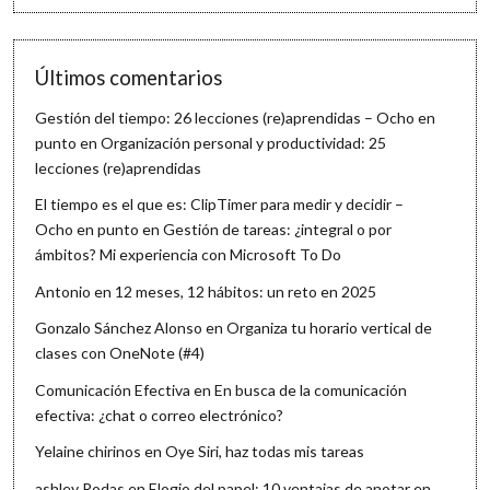
Últimos comentarios
Gestión del tiempo: 26 lecciones (re)aprendidas – Ocho en
punto
en
Organización personal y productividad: 25
lecciones (re)aprendidas
El tiempo es el que es: ClipTimer para medir y decidir –
Ocho en punto
en
Gestión de tareas: ¿integral o por
ámbitos? Mi experiencia con Microsoft To Do
Antonio
en
12 meses, 12 hábitos: un reto en 2025
Gonzalo Sánchez Alonso
en
Organiza tu horario vertical de
clases con OneNote (#4)
Comunicación Efectiva
en
En busca de la comunicación
efectiva: ¿chat o correo electrónico?
Yelaine chirinos
en
Oye Siri, haz todas mis tareas
ashley Rodas
en
Elogio del papel: 10 ventajas de anotar en