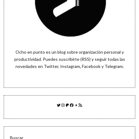
Ocho en punto es un blog sobre organización personal y
productividad. Puedes
suscribirte (RSS)
y seguir todas las
novedades en
Twitter
,
Instagram
,
Facebook
y
Telegram
.
Twitter
Instagram
Patreon
Facebook
Telegram
Feed RSS
Buscar