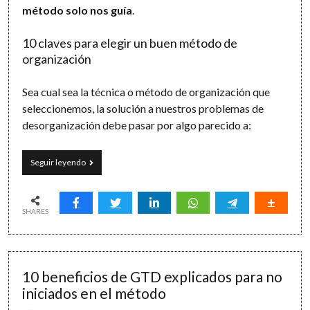
método solo nos guía
.
10 claves para elegir un buen método de
organización
Sea cual sea la técnica o método de organización que
seleccionemos, la solución a nuestros problemas de
desorganización debe pasar por algo parecido a:
Organización
Seguir leyendo
personal:
el
método
definitivo
SHARES
10 beneficios de GTD explicados para no
iniciados en el método