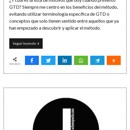
GTD? Siempre me centro en los beneficios del método,
evitando utilizar terminología específica de GTD o
conceptos que solo tienen sentido entre aquellos que ya
han empezado a descubrir y aplicar el método.
10
Seguir leyendo
beneficios
de
GTD
explicados
SHARES
para
no
iniciados
en
Sidebar
el
método