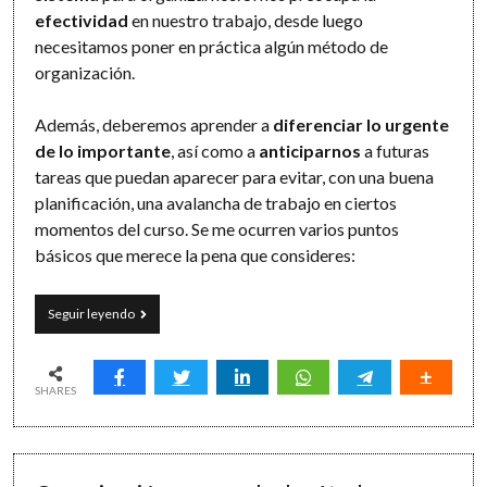
efectividad
en nuestro trabajo, desde luego
necesitamos poner en práctica algún método de
organización.
Además, deberemos aprender a
diferenciar lo urgente
de lo importante
, así como a
anticiparnos
a futuras
tareas que puedan aparecer para evitar, con una buena
planificación, una avalancha de trabajo en ciertos
momentos del curso. Se me ocurren varios puntos
básicos que merece la pena que consideres:
La
Seguir leyendo
organización
efectiva:
una
cuestión
SHARES
de
planificación
y
método