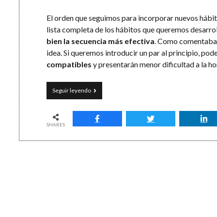
El orden que seguimos para incorporar nuevos hábit
lista completa de los hábitos que queremos desarroll
bien la secuencia más efectiva
. Como comentaba, 
idea. Si queremos introducir un par al principio, po
compatibles
y presentarán menor dificultad a la hor
Somos
Seguir leyendo
lo
que
hacemos
día
SHARES
a
día:
8
claves
para
definir
nuestros
hábitos