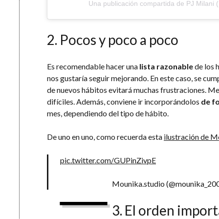
Una publicación compartida de PJ Milani 
2. Pocos y poco a poco
Es recomendable hacer una
lista razonable
de los 
nos gustaría seguir mejorando. En este caso, se cu
de nuevos hábitos evitará muchas frustraciones. M
difíciles. Además, conviene ir incorporándolos
de f
mes, dependiendo del tipo de hábito.
De uno en uno, como recuerda esta
ilustración de M
pic.twitter.com/GUPinZivpE
—
Mounika.studio (@mounika_20
3. El orden import