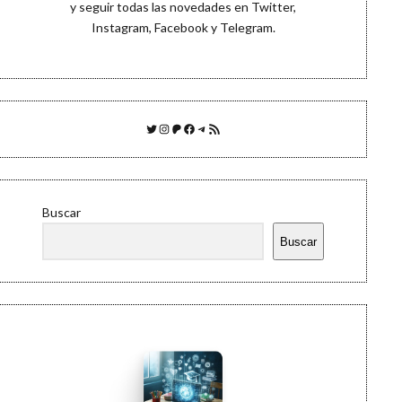
y seguir todas las novedades en
Twitter
,
Instagram
,
Facebook
y
Telegram
.
Twitter
Instagram
Patreon
Facebook
Telegram
Feed RSS
Buscar
Buscar