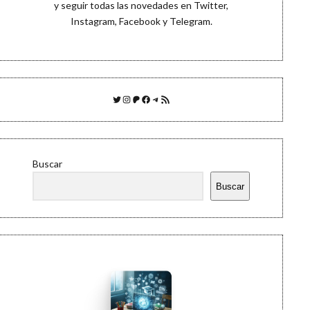
y seguir todas las novedades en
Twitter
,
Instagram
,
Facebook
y
Telegram
.
Twitter
Instagram
Patreon
Facebook
Telegram
Feed RSS
Buscar
Buscar