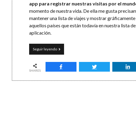
app para registrar nuestras visitas por el mund
momento de nuestra vida. De ella me gusta precisa
mantener una lista de viajes y mostrar gráficamente
aquellos países que están todavía en nuestra lista d
aplicación.
¿Dónde
Seguir leyendo
has
estado?
Tus
viajes
SHARES
por
el
mundo
con
Mark
O’Travel