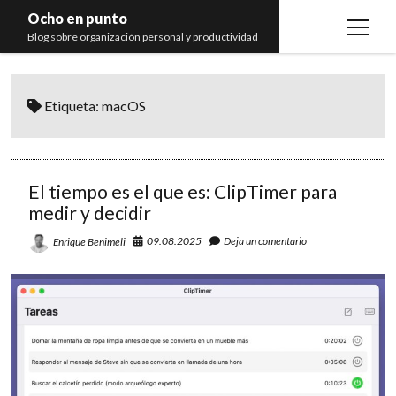
Ocho en punto
open
Blog sobre organización personal y productividad
menu
Inicio
Etiqueta:
macOS
Libros
Recomendaciones
El tiempo es el que es: ClipTimer para
medir y decidir
09.08.2025
Deja un comentario
Enrique Benimeli