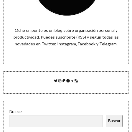
Ocho en punto es un blog sobre organización personal y
productividad. Puedes
suscribirte (RSS)
y seguir todas las
novedades en
Twitter
,
Instagram
,
Facebook
y
Telegram
.
Twitter
Instagram
Patreon
Facebook
Telegram
Feed RSS
Buscar
Buscar