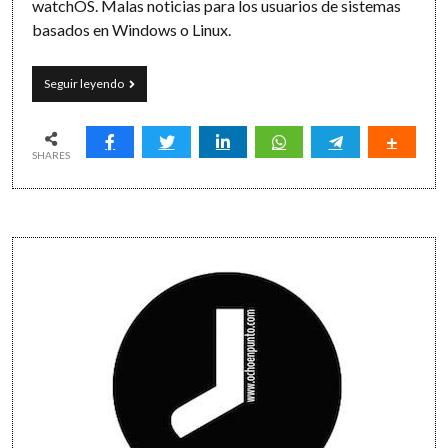
watchOS. Malas noticias para los usuarios de sistemas
basados en Windows o Linux.
Things
Seguir leyendo
y
mis
cosas
SHARES
Sidebar