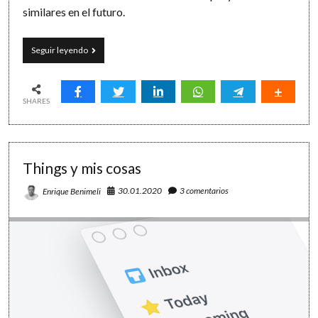
similares en el futuro.
El
Seguir leyendo
tiempo
es
el
que
SHARES
es:
ClipTimer
para
medir
Things y mis cosas
y
decidir
30.01.2020
3 comentarios
Enrique Benimeli