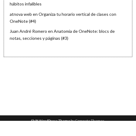
hábitos infalibles
atnova web
en
Organiza tu horario vertical de clases con
OneNote (#4)
Juan André Romero
en
Anatomía de OneNote: blocs de
notas, secciones y páginas (#3)
Shift WordPress Theme
by Compete Themes.