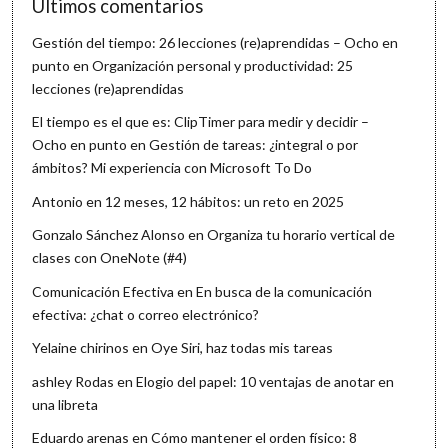
Últimos comentarios
Gestión del tiempo: 26 lecciones (re)aprendidas – Ocho en
punto
en
Organización personal y productividad: 25
lecciones (re)aprendidas
El tiempo es el que es: ClipTimer para medir y decidir –
Ocho en punto
en
Gestión de tareas: ¿integral o por
ámbitos? Mi experiencia con Microsoft To Do
Antonio
en
12 meses, 12 hábitos: un reto en 2025
Gonzalo Sánchez Alonso
en
Organiza tu horario vertical de
clases con OneNote (#4)
Comunicación Efectiva
en
En busca de la comunicación
efectiva: ¿chat o correo electrónico?
Yelaine chirinos
en
Oye Siri, haz todas mis tareas
ashley Rodas
en
Elogio del papel: 10 ventajas de anotar en
una libreta
Eduardo arenas
en
Cómo mantener el orden físico: 8