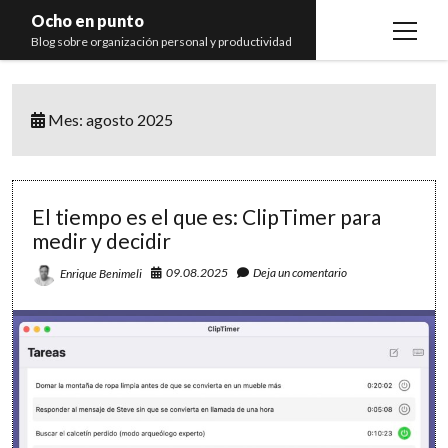
Ocho en punto
open
Blog sobre organización personal y productividad
menu
Inicio
Mes:
agosto 2025
Libros
Recomendaciones
El tiempo es el que es: ClipTimer para
medir y decidir
09.08.2025
Deja un comentario
Enrique Benimeli