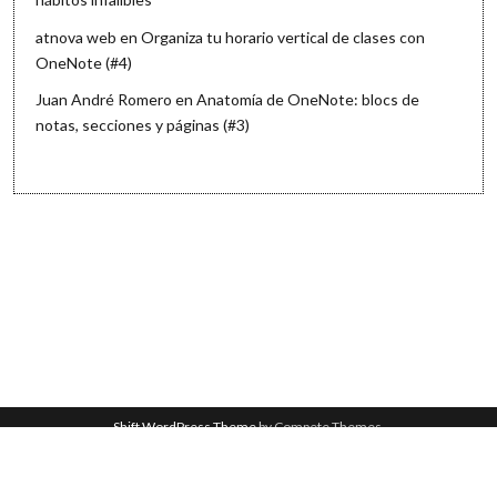
atnova web
en
Organiza tu horario vertical de clases con
OneNote (#4)
Juan André Romero
en
Anatomía de OneNote: blocs de
notas, secciones y páginas (#3)
Shift WordPress Theme
by Compete Themes.