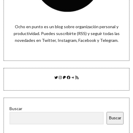
Ocho en punto es un blog sobre organización personal y
productividad. Puedes
suscribirte (RSS)
y seguir todas las
novedades en
Twitter
,
Instagram
,
Facebook
y
Telegram
.
Twitter
Instagram
Patreon
Facebook
Telegram
Feed RSS
Buscar
Buscar