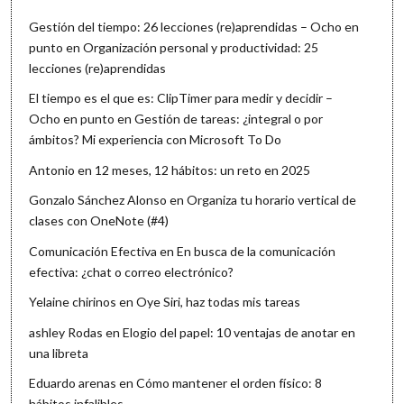
Gestión del tiempo: 26 lecciones (re)aprendidas – Ocho en
punto
en
Organización personal y productividad: 25
lecciones (re)aprendidas
El tiempo es el que es: ClipTimer para medir y decidir –
Ocho en punto
en
Gestión de tareas: ¿integral o por
ámbitos? Mi experiencia con Microsoft To Do
Antonio
en
12 meses, 12 hábitos: un reto en 2025
Gonzalo Sánchez Alonso
en
Organiza tu horario vertical de
clases con OneNote (#4)
Comunicación Efectiva
en
En busca de la comunicación
efectiva: ¿chat o correo electrónico?
Yelaine chirinos
en
Oye Siri, haz todas mis tareas
ashley Rodas
en
Elogio del papel: 10 ventajas de anotar en
una libreta
Eduardo arenas
en
Cómo mantener el orden físico: 8
hábitos infalibles