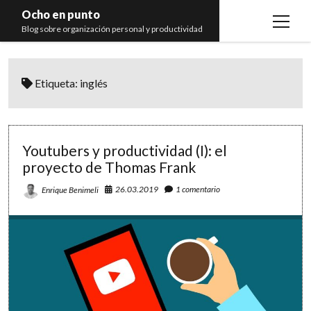
Ocho en punto
open
Blog sobre organización personal y productividad
menu
Inicio
Etiqueta:
inglés
Libros
Recomendaciones
Youtubers y productividad (I): el
proyecto de Thomas Frank
26.03.2019
1 comentario
Enrique Benimeli