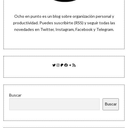
Ocho en punto es un blog sobre organización personal y
productividad. Puedes
suscribirte (RSS)
y seguir todas las
novedades en
Twitter
,
Instagram
,
Facebook
y
Telegram
.
Twitter
Instagram
Patreon
Facebook
Telegram
Feed RSS
Buscar
Buscar