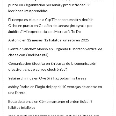
punto
en
Organización personal y productividad: 25
lecciones (re)aprendidas
El tiempo es el que es: ClipTimer para medir y decidir –
Ocho en punto
en
Gestión de tareas: ¿integral o por
ámbitos? Mi experiencia con Microsoft To Do
Antonio
en
12 meses, 12 hábitos: un reto en 2025
Gonzalo Sánchez Alonso
en
Organiza tu horario vertical de
clases con OneNote (#4)
Comunicación Efectiva
en
En busca de la comunicación
efectiva: ¿chat o correo electrónico?
Yelaine chirinos
en
Oye Siri, haz todas mis tareas
ashley Rodas
en
Elogio del papel: 10 ventajas de anotar en
una libreta
Eduardo arenas
en
Cómo mantener el orden físico: 8
hábitos infalibles
atnova web
en
Organiza tu horario vertical de clases con