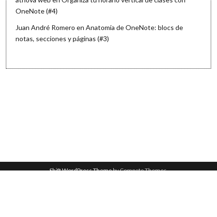
OneNote (#4)
Juan André Romero
en
Anatomía de OneNote: blocs de
notas, secciones y páginas (#3)
Shift WordPress Theme
by Compete Themes.