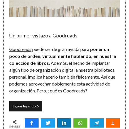
Un primer vistazo a Goodreads
Goodreads
puede ser de gran ayuda para
poner un
poco de orden, virtualmente hablando, en nuestra
colección de libros
. Además, el hecho de implantar
algún tipo de organización digital a nuestra biblioteca
personal, implica hacerlo también físicamente. Así que
podemos aprovechar doblemente esta actividad de
organización. Pero, ¿qué es Goodreads?
Tus
Seguir leyendo
libros
en
orden
con
SHARES