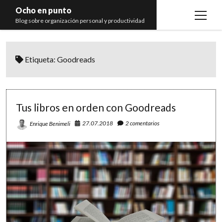
Ocho en punto
open
Blog sobre organización personal y productividad
menu
Inicio
Etiqueta:
Goodreads
Libros
Recomendaciones
Tus libros en orden con Goodreads
27.07.2018
2 comentarios
Enrique Benimeli