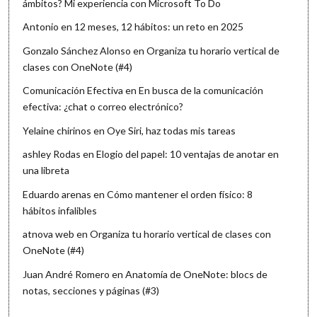
ámbitos? Mi experiencia con Microsoft To Do
Antonio
en
12 meses, 12 hábitos: un reto en 2025
Gonzalo Sánchez Alonso
en
Organiza tu horario vertical de
clases con OneNote (#4)
Comunicación Efectiva
en
En busca de la comunicación
efectiva: ¿chat o correo electrónico?
Yelaine chirinos
en
Oye Siri, haz todas mis tareas
ashley Rodas
en
Elogio del papel: 10 ventajas de anotar en
una libreta
Eduardo arenas
en
Cómo mantener el orden físico: 8
hábitos infalibles
atnova web
en
Organiza tu horario vertical de clases con
OneNote (#4)
Juan André Romero
en
Anatomía de OneNote: blocs de
notas, secciones y páginas (#3)