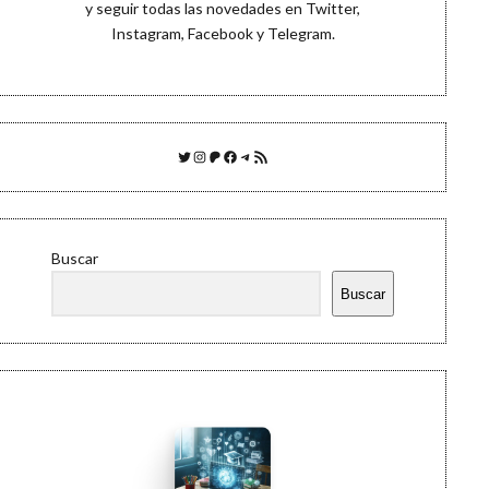
y seguir todas las novedades en
Twitter
,
Instagram
,
Facebook
y
Telegram
.
Twitter
Instagram
Patreon
Facebook
Telegram
Feed RSS
Buscar
Buscar