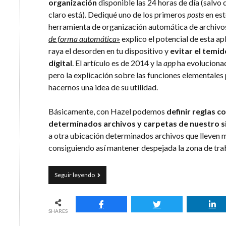
organización
disponible las 24 horas de día (salvo
claro está). Dediqué uno de los primeros
posts
en est
herramienta de organización automática de archivo
de forma automática»
explico el potencial de esta a
raya el desorden en tu dispositivo y
evitar el temi
digital
. El artículo es de 2014 y la
app
ha evolucionad
pero la explicación sobre las funciones elementales
hacernos una idea de su utilidad.
Básicamente, con Hazel podemos
definir reglas 
determinados archivos y carpetas de nuestro 
a otra ubicación determinados archivos que lleven m
consiguiendo así mantener despejada la zona de tra
Mis
Seguir leyendo
apps
de
productividad
(#3)
SHARES