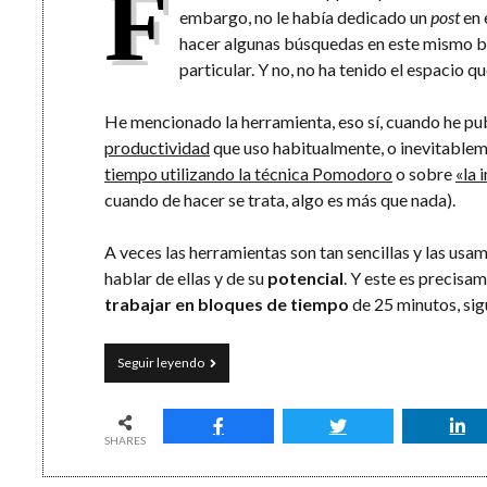
F
embargo, no le había dedicado un
post
en 
hacer algunas búsquedas en este mismo bl
particular. Y no, no ha tenido el espacio q
He mencionado la herramienta, eso sí, cuando he p
productividad
que uso habitualmente, o inevitablem
tiempo utilizando la técnica Pomodoro
o sobre
«la
cuando de hacer se trata, algo es más que nada).
A veces las herramientas son tan sencillas y las usa
hablar de ellas y de su
potencial
. Y este es precisa
trabajar en bloques de tiempo
de 25 minutos, sig
Focus:
Seguir leyendo
una
app
eficaz
para
SHARES
bloquear
tu