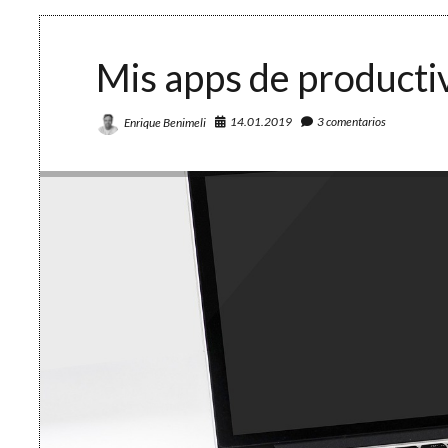
tiempo
y
trabajar
Mis apps de producti
concentrado
14.01.2019
3 comentarios
Enrique Benimeli