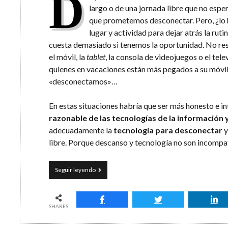
D
largo o de una jornada libre que no esp
que prometemos desconectar. Pero, ¿lo
lugar y actividad para dejar atrás la rut
cuesta demasiado si tenemos la oportunidad. No res
el móvil, la
tablet
, la consola de videojuegos o el tel
quienes en vacaciones están más pegados a su móvil 
«desconectamos»…
En estas situaciones habría que ser más honesto e i
razonable de las tecnologías de la información 
adecuadamente la
tecnología para desconectar
y
libre. Porque descanso y tecnología no son incompatib
Las
Seguir leyendo
TIC
para
desconectar:
4
SHARES
propuestas
de