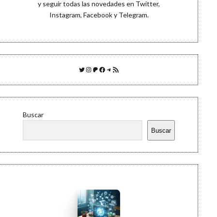
y seguir todas las novedades en
Twitter
,
Instagram
,
Facebook
y
Telegram
.
Twitter
Instagram
Patreon
Facebook
Telegram
Feed RSS
Buscar
Buscar