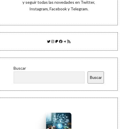
y seguir todas las novedades en
Twitter
,
Instagram
,
Facebook
y
Telegram
.
Twitter
Instagram
Patreon
Facebook
Telegram
Feed RSS
Buscar
Buscar