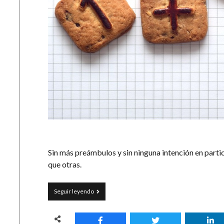
Sin más preámbulos y sin ninguna intención en parti
que otras.
Tu
Seguir leyendo
organización
personal
en