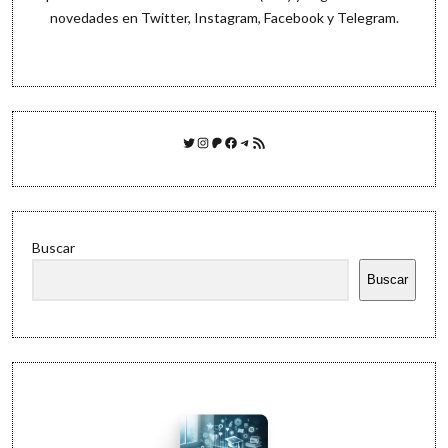
novedades en
Twitter
,
Instagram
,
Facebook
y
Telegram
.
Twitter
Instagram
Patreon
Facebook
Telegram
Feed RSS
Buscar
Buscar