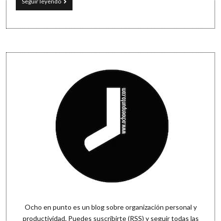
15
Seguir leyendo
minitareas
productivas
que
hacer
mientras
esperas
Sidebar
tu
turno
Ocho en punto es un blog sobre organización personal y
productividad. Puedes
suscribirte (RSS)
y seguir todas las