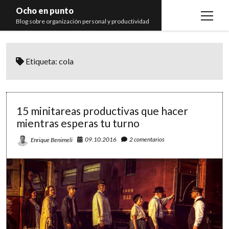
Ocho en punto
open
Blog sobre organización personal y productividad
menu
Inicio
Etiqueta:
cola
Libros
Recomendaciones
15 minitareas productivas que hacer
mientras esperas tu turno
09.10.2016
2 comentarios
Enrique Benimeli