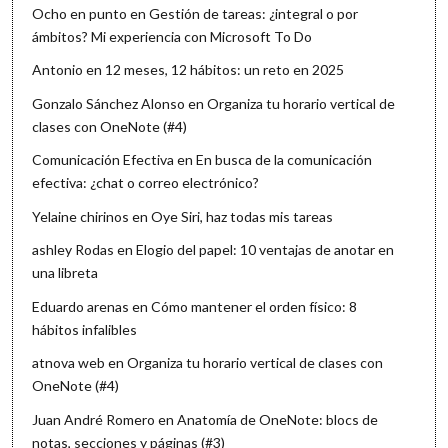
Ocho en punto
en
Gestión de tareas: ¿integral o por
ámbitos? Mi experiencia con Microsoft To Do
Antonio
en
12 meses, 12 hábitos: un reto en 2025
Gonzalo Sánchez Alonso
en
Organiza tu horario vertical de
clases con OneNote (#4)
Comunicación Efectiva
en
En busca de la comunicación
efectiva: ¿chat o correo electrónico?
Yelaine chirinos
en
Oye Siri, haz todas mis tareas
ashley Rodas
en
Elogio del papel: 10 ventajas de anotar en
una libreta
Eduardo arenas
en
Cómo mantener el orden físico: 8
hábitos infalibles
atnova web
en
Organiza tu horario vertical de clases con
OneNote (#4)
Juan André Romero
en
Anatomía de OneNote: blocs de
notas, secciones y páginas (#3)