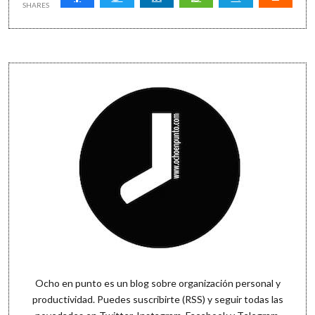
tabla
SHARES
por
primera
vez
Sidebar
Ocho en punto es un blog sobre organización personal y
productividad. Puedes
suscribirte (RSS)
y seguir todas las