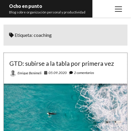
Ocho en punto
open
Blog sobre organización personal y productividad
menu
Inicio
Etiqueta:
coaching
Libros
Recomendaciones
GTD: subirse a la tabla por primera vez
05.09.2020
2 comentarios
Enrique Benimeli