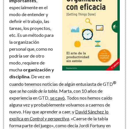
importantes
,
especialmente en el
modo de entender y
definir el trabajo, las
tareas, los proyectos,
etc. Es un método para
la organización
personal que, como no
podría ser de otro
modo, requiere de
mucha
organización y
disciplina
. De vez en
®
cuando tenemos noticias de algún entusiasta de GTD
que
se ha caído de la tabla
. Marta, con 10 años de
experiencia en GTD,
se cayó
. Todos nos hemos caído
alguna vez y probablemente volvamos a caernos de
nuevo. Hay que aprender a caer, y
David Sánchez lo
explica en
Control y perspectiva
. «Caerse de la tabla
forma parte del juego», como decía Jordi Fortuny en