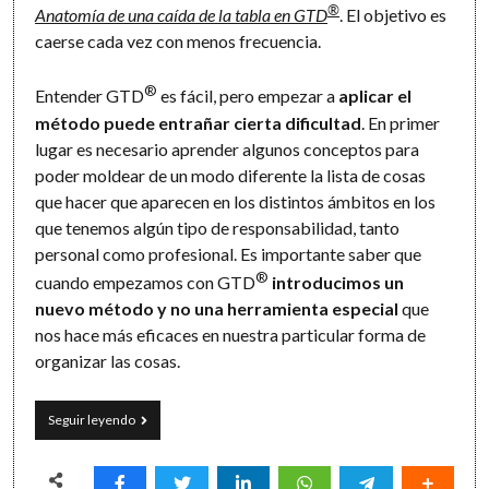
®
Anatomía de una caída de la tabla en GTD
. El objetivo es
caerse cada vez con menos frecuencia.
®
Entender GTD
es fácil, pero empezar a
aplicar el
método puede entrañar cierta dificultad
. En primer
lugar es necesario aprender algunos conceptos para
poder moldear de un modo diferente la lista de cosas
que hacer que aparecen en los distintos ámbitos en los
que tenemos algún tipo de responsabilidad, tanto
personal como profesional. Es importante saber que
®
cuando empezamos con GTD
introducimos un
nuevo método y no una herramienta especial
que
nos hace más eficaces en nuestra particular forma de
organizar las cosas.
GTD:
Seguir leyendo
subirse
a
la