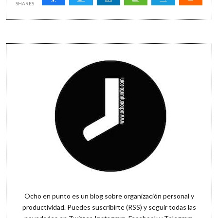
tabla
SHARES
por
primera
vez
Sidebar
Ocho en punto es un blog sobre organización personal y
productividad. Puedes
suscribirte (RSS)
y seguir todas las