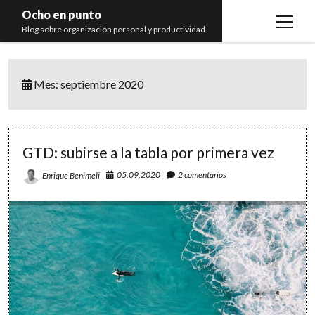
Ocho en punto
open
Blog sobre organización personal y productividad
menu
Inicio
Mes:
septiembre 2020
Libros
Recomendaciones
GTD: subirse a la tabla por primera vez
05.09.2020
2 comentarios
Enrique Benimeli