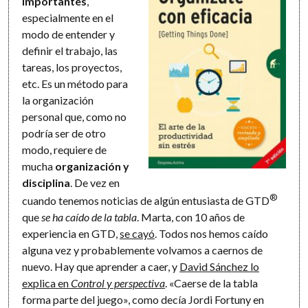
importantes
,
especialmente en el
modo de entender y
definir el trabajo, las
tareas, los proyectos,
etc. Es un método para
la organización
personal que, como no
podría ser de otro
modo, requiere de
mucha
organización y
disciplina
. De vez en
®
cuando tenemos noticias de algún entusiasta de GTD
que
se ha caído de la tabla
. Marta, con 10 años de
experiencia en GTD,
se cayó
. Todos nos hemos caído
alguna vez y probablemente volvamos a caernos de
nuevo. Hay que aprender a caer, y
David Sánchez lo
explica en
Control y perspectiva
. «Caerse de la tabla
forma parte del juego», como decía Jordi Fortuny en