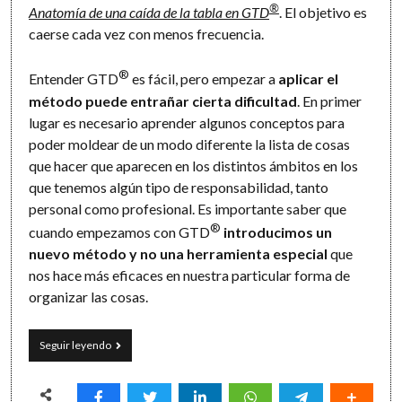
®
Anatomía de una caída de la tabla en GTD
. El objetivo es
caerse cada vez con menos frecuencia.
®
Entender GTD
es fácil, pero empezar a
aplicar el
método puede entrañar cierta dificultad
. En primer
lugar es necesario aprender algunos conceptos para
poder moldear de un modo diferente la lista de cosas
que hacer que aparecen en los distintos ámbitos en los
que tenemos algún tipo de responsabilidad, tanto
personal como profesional. Es importante saber que
®
cuando empezamos con GTD
introducimos un
nuevo método y no una herramienta especial
que
nos hace más eficaces en nuestra particular forma de
organizar las cosas.
GTD:
Seguir leyendo
subirse
a
la