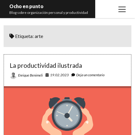
Ocho en punto
open
Blog sobre organización personal y productividad
menu
Inicio
Etiqueta:
arte
Libros
Recomendaciones
La productividad ilustrada
19.02.2023
Deja un comentario
Enrique Benimeli