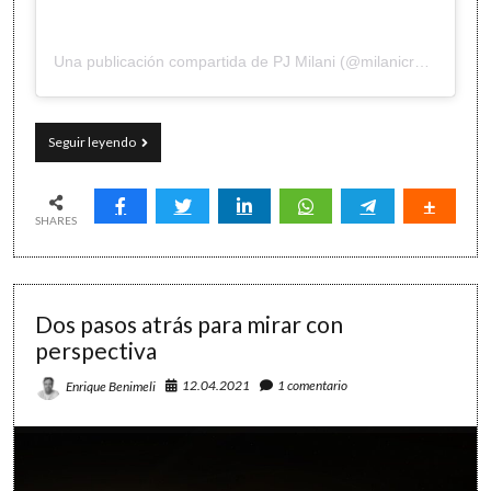
Una publicación compartida de PJ Milani (@milanicreative)
La
Seguir leyendo
productividad
ilustrada
SHARES
Dos pasos atrás para mirar con
perspectiva
12.04.2021
1 comentario
Enrique Benimeli