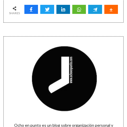
atrás
para
mirar
SHARES
con
perspectiva
Sidebar
Ocho en punto es un blog sobre organización personal y