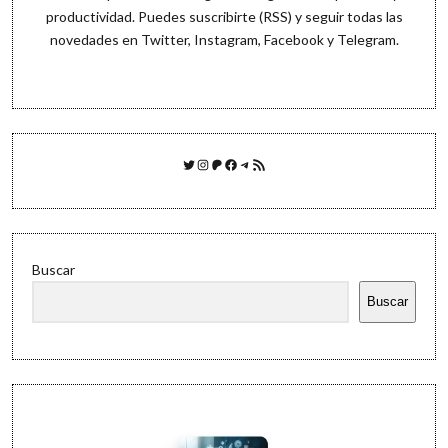
productividad. Puedes
suscribirte (RSS)
y seguir todas las
novedades en
Twitter
,
Instagram
,
Facebook
y
Telegram
.
Twitter
Instagram
Patreon
Facebook
Telegram
Feed RSS
Buscar
Buscar