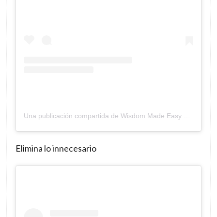
Una publicación compartida de Wisdom Made Easy – Michael J Boorman (@wisdommadeeasy)
Elimina lo innecesario