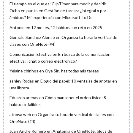
El tiempo es el que es: ClipTimer para medir y decidir –
Ocho en punto
en
Gestión de tareas: ¿integral o por
ámbitos? Mi experiencia con Microsoft To Do
Antonio
en
12 meses, 12 hábitos: un reto en 2025
Gonzalo Sánchez Alonso
en
Organiza tu horario vertical de
clases con OneNote (#4)
Comunicación Efectiva
en
En busca de la comunicación
efectiva: ¿chat o correo electrónico?
Yelaine chirinos
en
Oye Siri, haz todas mis tareas
ashley Rodas
en
Elogio del papel: 10 ventajas de anotar en
una libreta
Eduardo arenas
en
Cómo mantener el orden físico: 8
hábitos infalibles
atnova web
en
Organiza tu horario vertical de clases con
OneNote (#4)
Juan André Romero
en
Anatomía de OneNote: blocs de