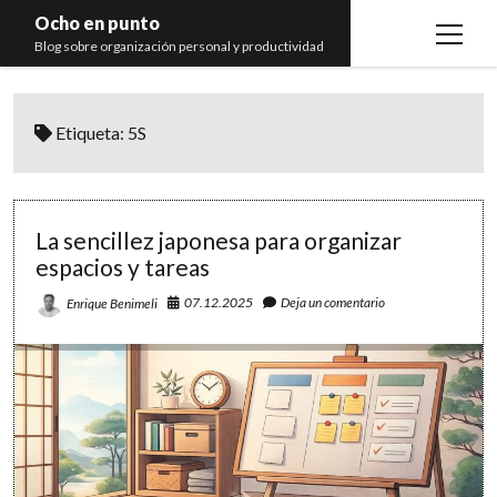
Ocho en punto
open
Blog sobre organización personal y productividad
menu
Inicio
Etiqueta:
5S
Libros
Recomendaciones
La sencillez japonesa para organizar
espacios y tareas
07.12.2025
Deja un comentario
Enrique Benimeli