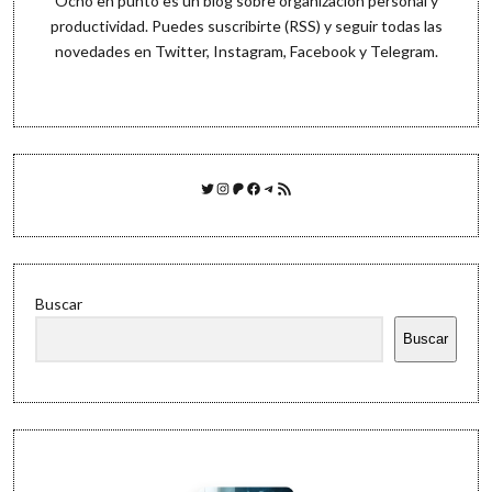
Ocho en punto es un blog sobre organización personal y
productividad. Puedes
suscribirte (RSS)
y seguir todas las
novedades en
Twitter
,
Instagram
,
Facebook
y
Telegram
.
Twitter
Instagram
Patreon
Facebook
Telegram
Feed RSS
Buscar
Buscar