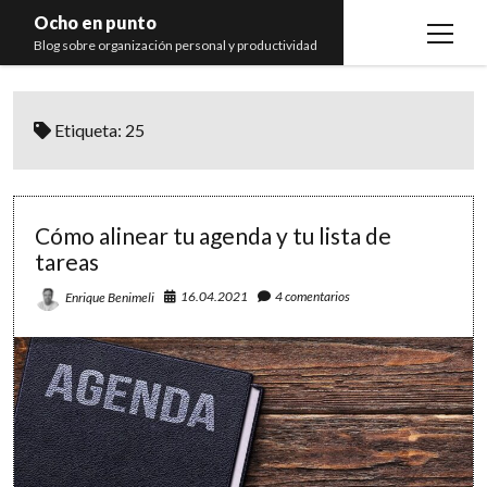
Ocho en punto
open
Blog sobre organización personal y productividad
menu
Inicio
Etiqueta:
25
Libros
Recomendaciones
Cómo alinear tu agenda y tu lista de
tareas
16.04.2021
4 comentarios
Enrique Benimeli