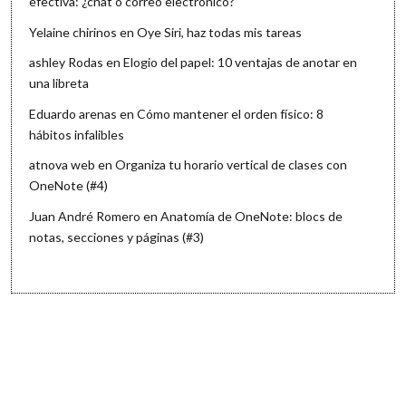
efectiva: ¿chat o correo electrónico?
Yelaine chirinos
en
Oye Siri, haz todas mis tareas
ashley Rodas
en
Elogio del papel: 10 ventajas de anotar en
una libreta
Eduardo arenas
en
Cómo mantener el orden físico: 8
hábitos infalibles
atnova web
en
Organiza tu horario vertical de clases con
OneNote (#4)
Juan André Romero
en
Anatomía de OneNote: blocs de
notas, secciones y páginas (#3)