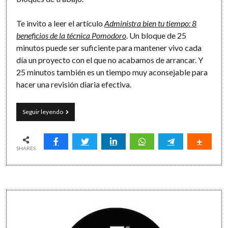
Te invito a leer el artículo
Administra bien tu tiempo: 8
beneficios de la técnica Pomodoro
. Un bloque de 25
minutos puede ser suficiente para mantener vivo cada
día un proyecto con el que no acabamos de arrancar. Y
25 minutos también es un tiempo muy aconsejable para
hacer una revisión diaria efectiva.
25
Seguir leyendo
es
el
número
de
SHARES
la
productividad
Sidebar