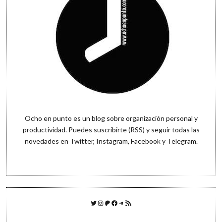
Ocho en punto es un blog sobre organización personal y
productividad. Puedes
suscribirte (RSS)
y seguir todas las
novedades en
Twitter
,
Instagram
,
Facebook
y
Telegram
.
Twitter
Instagram
Patreon
Facebook
Telegram
Feed RSS