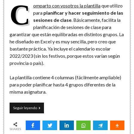
C
omparto con vosotros la plantilla
que utilizo
para
planificar y hacer seguimiento de las
sesiones de clase
. Básicamente, facilita la
planificación de sesiones de clase para
garantizar que están equilibradas en distintos grupos. La
he diseñado en Excel y es muy sencilla, pero creo que
bastante práctica. Ya incluye el calendario escolar
2022/2023 (sin los festivos, porque estos varían según
provincia o país).
La plantilla contiene 4 columnas (fácilmente ampliable)
para poder planificar hasta 4 grupos diferentes de la
misma asignatura.
Calendario
Seguir leyendo
2022/2023
para
una
buena
SHARES