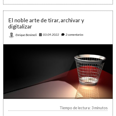
planificación
del
curso
El noble arte de tirar, archivar y
digitalizar
03.09.2022
2 comentarios
Enrique Benimeli
Tiempo de lectura: 3 minutos