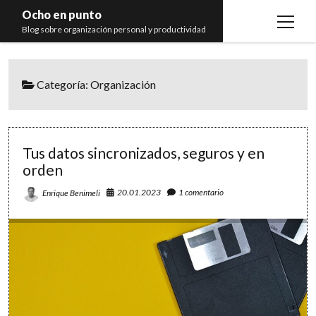
Ocho en punto
open
Blog sobre organización personal y productividad
menu
Inicio
Categoría:
Organización
Libros
Recomendaciones
Tus datos sincronizados, seguros y en
orden
20.01.2023
1 comentario
Enrique Benimeli