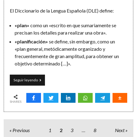
El Diccionario de la Lengua Española (DLE) define:
«plan»
como un «escrito en que sumariamente se
precisan los detalles para realizar una obra».
«planificación»
se define, sin embargo, como un
«plan general, metódicamente organizado y
frecuentemente de gran amplitud, para obtener un
objetivo determinado […]».
8
Seguir leyendo
motivos
para
planificar
SHARES
Paginación
Previous
1
2
3
…
8
Next