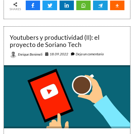
seguros
y
SHARES
en
orden
Youtubers y productividad (II): el
proyecto de Soriano Tech
18.09.2022
Deja un comentario
Enrique Benimeli