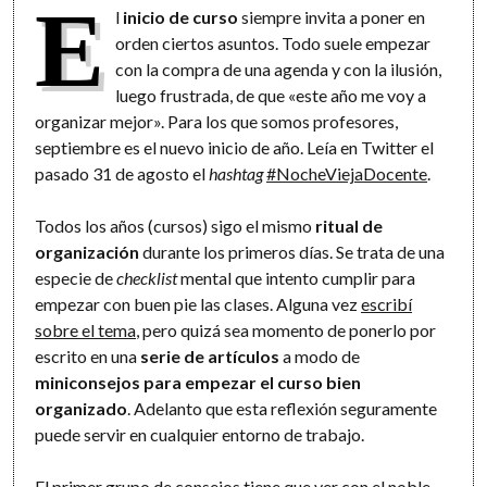
E
l
inicio de curso
siempre invita a poner en
orden ciertos asuntos. Todo suele empezar
con la compra de una agenda y con la ilusión,
luego frustrada, de que «este año me voy a
organizar mejor». Para los que somos profesores,
septiembre es el nuevo inicio de año. Leía en Twitter el
pasado 31 de agosto el
hashtag
#NocheViejaDocente
.
Todos los años (cursos) sigo el mismo
ritual de
organización
durante los primeros días. Se trata de una
especie de
checklist
mental que intento cumplir para
empezar con buen pie las clases. Alguna vez
escribí
sobre el tema
, pero quizá sea momento de ponerlo por
escrito en una
serie de artículos
a modo de
miniconsejos para empezar el curso bien
organizado
. Adelanto que esta reflexión seguramente
puede servir en cualquier entorno de trabajo.
El primer grupo de consejos tiene que ver con el noble