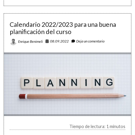
proyecto
de
Soriano
Tech
Calendario 2022/2023 para una buena
planificación del curso
08.09.2022
Deja un comentario
Enrique Benimeli
Tiempo de lectura: 1 minutos