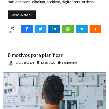
más opciones: eliminar, archivar, digitalizar u ordenar.
El
Seguir leyendo
noble
arte
de
tirar,
SHARES
archivar
y
digitalizar
8 motivos para planificar
13.10.2021
1 comentario
Enrique Benimeli