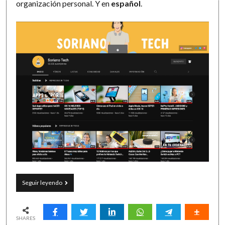
organización personal. Y en
español
.
Youtubers
Seguir leyendo
y
productividad
(II):
el
SHARES