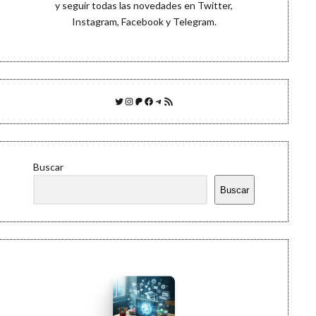
y seguir todas las novedades en
Twitter
,
Instagram
,
Facebook
y
Telegram
.
Twitter
Instagram
Patreon
Facebook
Telegram
Feed RSS
Buscar
Buscar