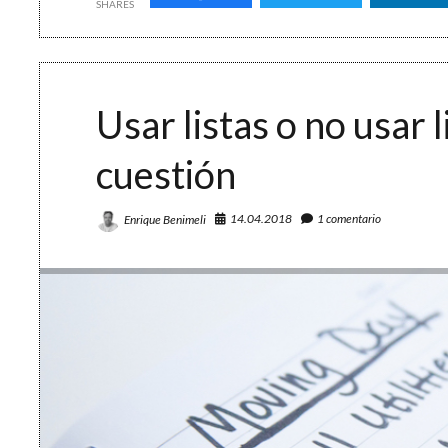
tu
SHARES
bandeja
de
entrada:
las
tweet-
Usar listas o no usar l
tareas
cuestión
14.04.2018
1 comentario
Enrique Benimeli