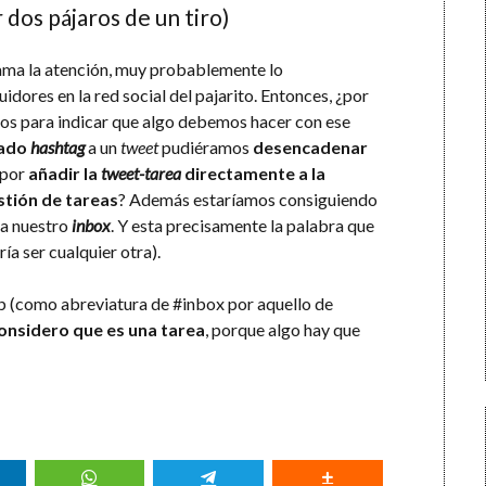
dos pájaros de un tiro)
lama la atención, muy probablemente lo
ores en la red social del pajarito. Entonces, ¿por
os para indicar que algo debemos hacer con ese
nado
hashtag
a un
tweet
pudiéramos
desencadenar
 por
añadir la
tweet-tarea
directamente a la
stión de tareas
? Además estaríamos consiguiendo
 a nuestro
inbox
. Y esta precisamente la palabra que
ía ser cualquier otra).
b (como abreviatura de #inbox por aquello de
onsidero que es una tarea
, porque algo hay que