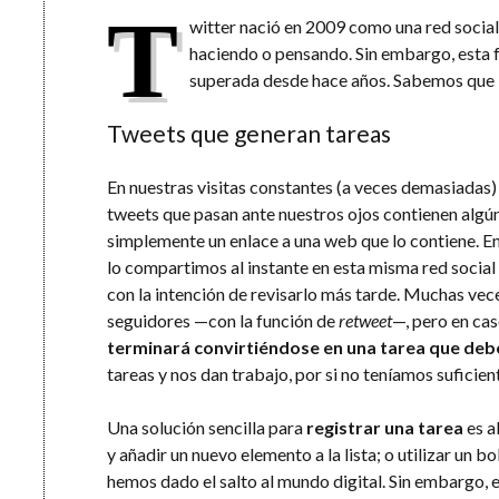
T
witter nació en 2009 como una red socia
haciendo o pensando. Sin embargo, esta f
superada desde hace años. Sabemos que 
Tweets que generan tareas
En nuestras visitas constantes (a veces demasiadas)
tweets que pasan ante nuestros ojos contienen algún
simplemente un enlace a una web que lo contiene. En
lo compartimos al instante en esta misma red socia
con la intención de revisarlo más tarde. Muchas ve
seguidores —con la función de
retweet
—, pero en ca
terminará convirtiéndose en una tarea que deb
tareas y nos dan trabajo, por si no teníamos suficien
Una solución sencilla para
registrar una tarea
es a
y añadir un nuevo elemento a la lista; o utilizar un bo
hemos dado el salto al mundo digital. Sin embargo, 