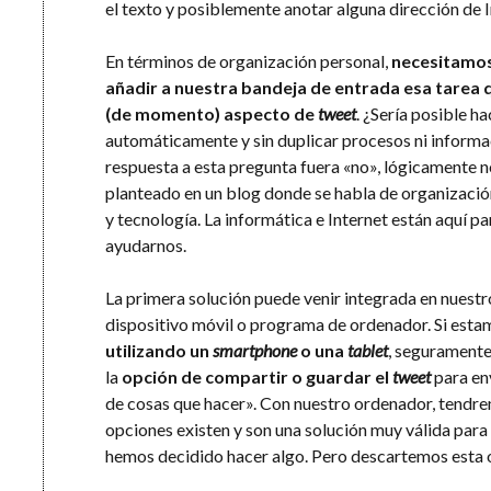
el texto y posiblemente anotar alguna dirección de 
En términos de organización personal,
necesitamo
añadir a nuestra bandeja de entrada esa tarea 
(de momento) aspecto de
tweet
. ¿Sería posible ha
automáticamente y sin duplicar procesos ni informac
respuesta a esta pregunta fuera «no», lógicamente n
planteado en un blog donde se habla de organizació
y tecnología. La informática e Internet están aquí pa
ayudarnos.
La primera solución puede venir integrada en nuestr
dispositivo móvil o programa de ordenador. Si esta
utilizando un
smartphone
o una
tablet
, segurament
la
opción de compartir o guardar el
tweet
para env
de cosas que hacer». Con nuestro ordenador, tendre
opciones existen y son una solución muy válida para
hemos decidido hacer algo. Pero descartemos esta o