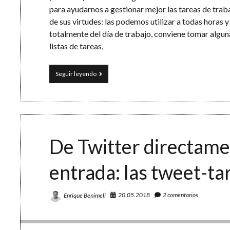
para ayudarnos a gestionar mejor las tareas de trab
de sus virtudes: las podemos utilizar a todas horas y
totalmente del día de trabajo, conviene tomar algu
listas de tareas,
Desconecta
Seguir leyendo
(II)
»
Listas
ToDo
y
apps
móviles:
De Twitter directame
herramientas
de
entrada: las tweet-ta
doble
filo
20.05.2018
2 comentarios
Enrique Benimeli