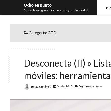
Ocho en punto
Inic
Blog sobre organización personal y productividad
Categoría:
GTD
Desconecta (II) » Lis
móviles: herramientas
04.06.2018
Deja un comentario
Enrique Benimeli