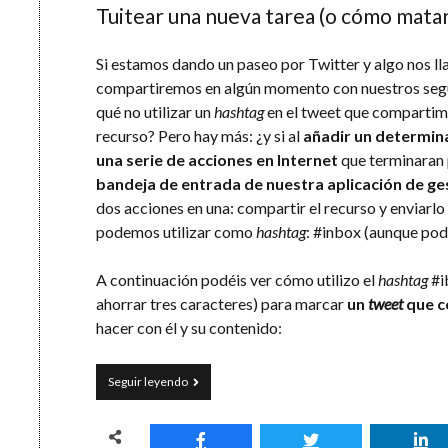
Tuitear una nueva tarea (o cómo matar 
Si estamos dando un paseo por Twitter y algo nos l
compartiremos en algún momento con nuestros seguid
qué no utilizar un
hashtag
en el tweet que compartim
recurso? Pero hay más: ¿y si al
añadir un determi
una serie de acciones en Internet
que terminaran
bandeja de entrada de nuestra aplicación de ge
dos acciones en una: compartir el recurso y enviarlo
podemos utilizar como
hashtag
: #inbox (aunque podr
A continuación podéis ver cómo utilizo el
hashtag
#i
ahorrar tres caracteres) para marcar
un
tweet
que c
hacer con él y su contenido:
De
Seguir leyendo
Twitter
directamente
a