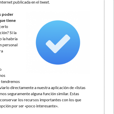
Internet publicada en el
tweet
.
s poder
que tiene
cerlo
ión? Si la
o la habría
n personal
ra
o
mos
e tendremos
iarlo directamente a nuestra aplicación de «listas
mos seguramente alguna función similar. Estas
 conservar los recursos importantes con los que
pción por ser «poco interesante».