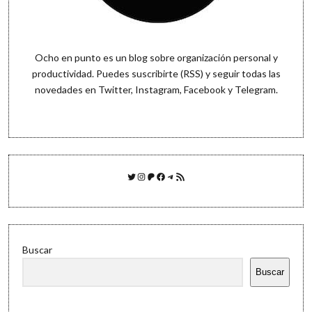
Ocho en punto es un blog sobre organización personal y
productividad. Puedes
suscribirte (RSS)
y seguir todas las
novedades en
Twitter
,
Instagram
,
Facebook
y
Telegram
.
Twitter
Instagram
Patreon
Facebook
Telegram
Feed RSS
Buscar
Buscar