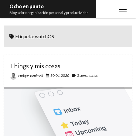
Ocho en punto
open
Blog sobre organización personal y productividad
menu
Inicio
Etiqueta:
watchOS
Libros
Recomendaciones
Things y mis cosas
30.01.2020
3 comentarios
Enrique Benimeli