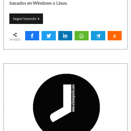
basados en Windows o Linux.
Things
Seguir leyendo
y
mis
cosas
SHARES
Sidebar