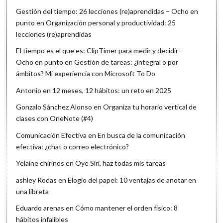
Gestión del tiempo: 26 lecciones (re)aprendidas – Ocho en
punto
en
Organización personal y productividad: 25
lecciones (re)aprendidas
El tiempo es el que es: ClipTimer para medir y decidir –
Ocho en punto
en
Gestión de tareas: ¿integral o por
ámbitos? Mi experiencia con Microsoft To Do
Antonio
en
12 meses, 12 hábitos: un reto en 2025
Gonzalo Sánchez Alonso
en
Organiza tu horario vertical de
clases con OneNote (#4)
Comunicación Efectiva
en
En busca de la comunicación
efectiva: ¿chat o correo electrónico?
Yelaine chirinos
en
Oye Siri, haz todas mis tareas
ashley Rodas
en
Elogio del papel: 10 ventajas de anotar en
una libreta
Eduardo arenas
en
Cómo mantener el orden físico: 8
hábitos infalibles