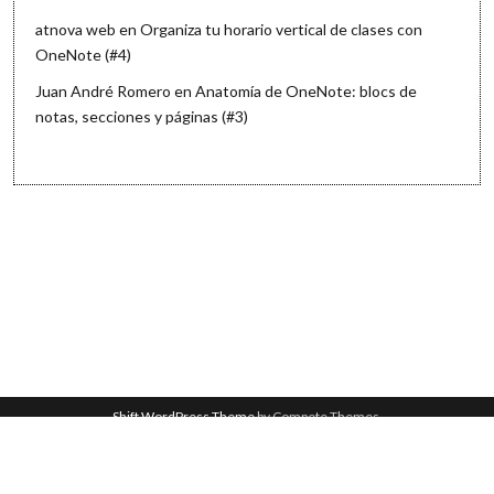
atnova web
en
Organiza tu horario vertical de clases con
OneNote (#4)
Juan André Romero
en
Anatomía de OneNote: blocs de
notas, secciones y páginas (#3)
Shift WordPress Theme
by Compete Themes.