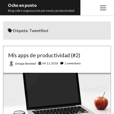
Ocho en punto
open
Blog sobre organización personal y productividad
menu
Inicio
Etiqueta:
TweetShot
Libros
Recomendaciones
Mis apps de productividad (#2)
04.11.2018
1 comentario
Enrique Benimeli