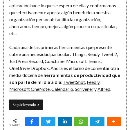
aplicación hace lo que se espera de ella y confirmamos
que efectivamente aporta algún beneficio a nuestra
organización personal: facilita la organización,
ahorramos tiempo, mejora algún proceso en particular,
etc.
Cada una de las primeras herramientas que presenté
cubre una necesidad particular: Things, Ready Tweet 2,
JustPressRecord, Coach.me, Microsoft Teams,
OneDrive/Dropbox. Ahora es el turno de comentar otra
media docena de
herramientas de productividad que
son parte de mi día a día
:
TweetShot
,
Feedly
,
Microsoft OneNote
,
Calendario
,
Scrivener
y
Alfred
.
Mis
Seguir leyendo
apps
de
productividad
(#2)
SHARES