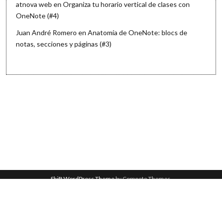
atnova web
en
Organiza tu horario vertical de clases con
OneNote (#4)
Juan André Romero
en
Anatomía de OneNote: blocs de
notas, secciones y páginas (#3)
Shift WordPress Theme
by Compete Themes.