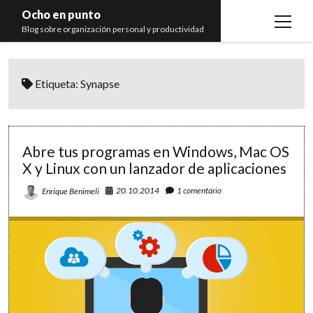
Ocho en punto
open
Blog sobre organización personal y productividad
menu
Inicio
Etiqueta:
Synapse
Libros
Recomendaciones
Abre tus programas en Windows, Mac OS
X y Linux con un lanzador de aplicaciones
20.10.2014
1 comentario
Enrique Benimeli