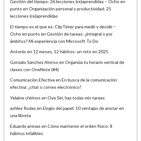
Gestión del tiempo: 26 lecciones (re)aprendidas – Ocho en
punto
en
Organización personal y productividad: 25
lecciones (re)aprendidas
El tiempo es el que es: ClipTimer para medir y decidir –
Ocho en punto
en
Gestión de tareas: ¿integral o por
ámbitos? Mi experiencia con Microsoft To Do
Antonio
en
12 meses, 12 hábitos: un reto en 2025
Gonzalo Sánchez Alonso
en
Organiza tu horario vertical de
clases con OneNote (#4)
Comunicación Efectiva
en
En busca de la comunicación
efectiva: ¿chat o correo electrónico?
Yelaine chirinos
en
Oye Siri, haz todas mis tareas
ashley Rodas
en
Elogio del papel: 10 ventajas de anotar en
una libreta
Eduardo arenas
en
Cómo mantener el orden físico: 8
hábitos infalibles