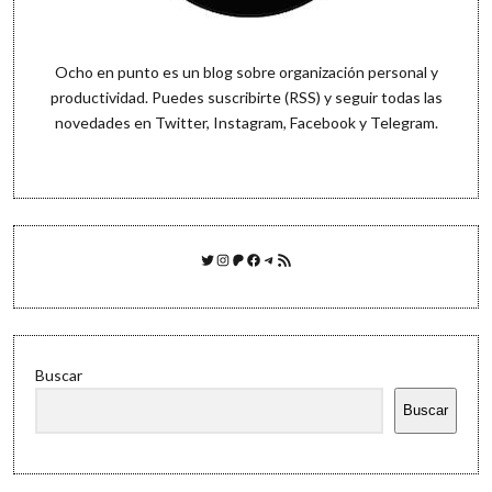
Ocho en punto es un blog sobre organización personal y
productividad. Puedes
suscribirte (RSS)
y seguir todas las
novedades en
Twitter
,
Instagram
,
Facebook
y
Telegram
.
Twitter
Instagram
Patreon
Facebook
Telegram
Feed RSS
Buscar
Buscar