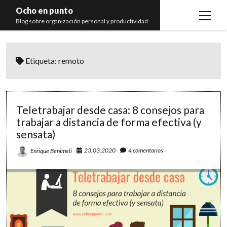
Ocho en punto
open
Blog sobre organización personal y productividad
menu
Inicio
Etiqueta:
remoto
Libros
Recomendaciones
Teletrabajar desde casa: 8 consejos para
trabajar a distancia de forma efectiva (y
sensata)
23.03.2020
4 comentarios
Enrique Benimeli