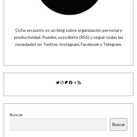
Ocho en punto es un blog sobre organización personal y
productividad. Puedes
suscribirte (RSS)
y seguir todas las
novedades en
Twitter
,
Instagram
,
Facebook
y
Telegram
.
Twitter
Instagram
Patreon
Facebook
Telegram
Feed RSS
Buscar
Buscar