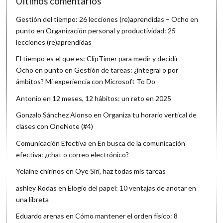
Últimos comentarios
Gestión del tiempo: 26 lecciones (re)aprendidas – Ocho en
punto
en
Organización personal y productividad: 25
lecciones (re)aprendidas
El tiempo es el que es: ClipTimer para medir y decidir –
Ocho en punto
en
Gestión de tareas: ¿integral o por
ámbitos? Mi experiencia con Microsoft To Do
Antonio
en
12 meses, 12 hábitos: un reto en 2025
Gonzalo Sánchez Alonso
en
Organiza tu horario vertical de
clases con OneNote (#4)
Comunicación Efectiva
en
En busca de la comunicación
efectiva: ¿chat o correo electrónico?
Yelaine chirinos
en
Oye Siri, haz todas mis tareas
ashley Rodas
en
Elogio del papel: 10 ventajas de anotar en
una libreta
Eduardo arenas
en
Cómo mantener el orden físico: 8