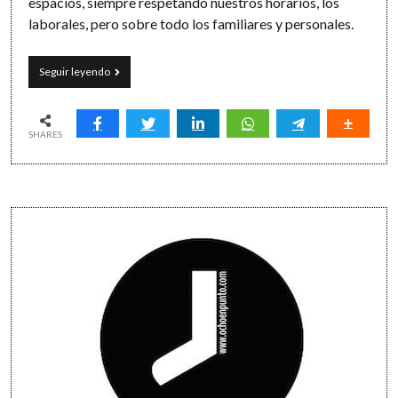
espacios, siempre respetando nuestros horarios, los
laborales, pero sobre todo los familiares y personales.
Teletrabajar
Seguir leyendo
desde
casa:
8
consejos
SHARES
para
trabajar
a
distancia
Sidebar
de
forma
efectiva
(y
sensata)