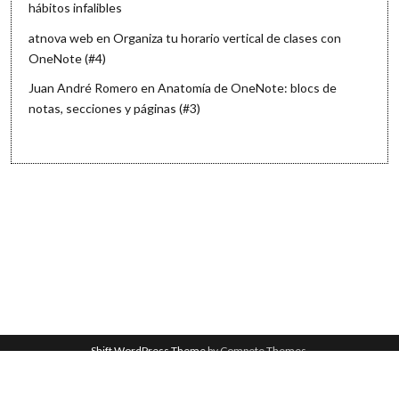
hábitos infalibles
atnova web
en
Organiza tu horario vertical de clases con
OneNote (#4)
Juan André Romero
en
Anatomía de OneNote: blocs de
notas, secciones y páginas (#3)
Shift WordPress Theme
by Compete Themes.