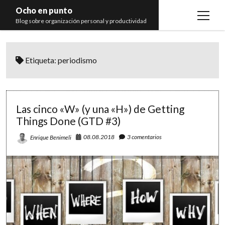
Ocho en punto
open
Blog sobre organización personal y productividad
menu
Inicio
Etiqueta:
periodismo
Libros
Recomendaciones
Las cinco «W» (y una «H») de Getting
Things Done (GTD #3)
08.08.2018
3 comentarios
Enrique Benimeli