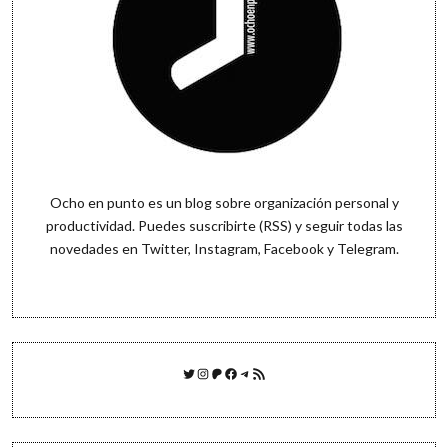
Ocho en punto es un blog sobre organización personal y
productividad. Puedes
suscribirte (RSS)
y seguir todas las
novedades en
Twitter
,
Instagram
,
Facebook
y
Telegram
.
Twitter
Instagram
Patreon
Facebook
Telegram
Feed RSS