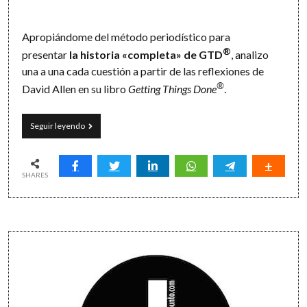
Apropiándome del método periodístico para
®
presentar
la historia «completa» de GTD
, analizo
una a una cada cuestión a partir de las reflexiones de
®
David Allen en su libro
Getting Things Done
.
Las
Seguir leyendo
cinco
«W»
(y
una
SHARES
«H»)
de
Getting
Things
Sidebar
Done
(GTD
#3)