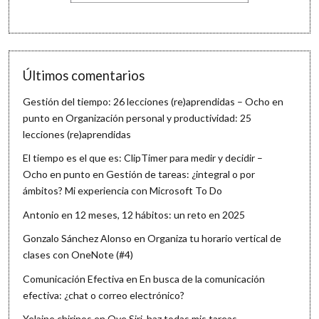
Últimos comentarios
Gestión del tiempo: 26 lecciones (re)aprendidas – Ocho en
punto
en
Organización personal y productividad: 25
lecciones (re)aprendidas
El tiempo es el que es: ClipTimer para medir y decidir –
Ocho en punto
en
Gestión de tareas: ¿integral o por
ámbitos? Mi experiencia con Microsoft To Do
Antonio
en
12 meses, 12 hábitos: un reto en 2025
Gonzalo Sánchez Alonso
en
Organiza tu horario vertical de
clases con OneNote (#4)
Comunicación Efectiva
en
En busca de la comunicación
efectiva: ¿chat o correo electrónico?
Yelaine chirinos
en
Oye Siri, haz todas mis tareas