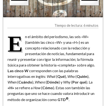
Tiempo de lectura: 6 minutos
E
n el ámbito del periodismo, las seis «W»
(también las cinco «W» y una «H») es un
concepto relacionado con la redacción y
presentación de noticias, fundamental para
reunir y presentar con rigor la información; la fórmula
básica para obtener la historia «completa» sobre algo.
Las cinco W
corresponden con las palabras
interrogativas en inglés:
What
(
Qué
),
Who
(
Quién
),
When
(
Cuándo
),
Where
(
Dónde
) y
Why
(
Por qué
). La
«H»
se refiere a
How
(
Cómo
). Estas son también las
preguntas que uno se hace cuando valora introducir un
®
método de organización como
GTD
.