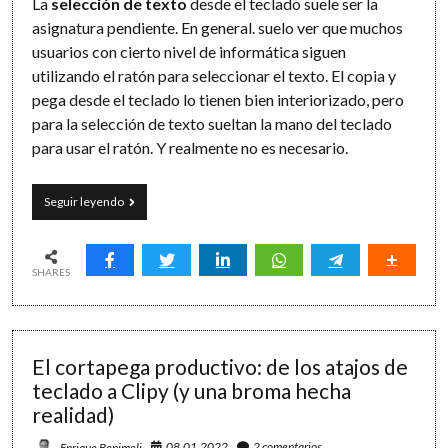
La
selección de texto
desde el teclado suele ser la
asignatura pendiente. En general. suelo ver que muchos
usuarios con cierto nivel de informática siguen
utilizando el ratón para seleccionar el texto. El copia y
pega desde el teclado lo tienen bien interiorizado, pero
para la selección de texto sueltan la mano del teclado
para usar el ratón. Y realmente no es necesario.
Atajos
Seguir leyendo
superproductivos
para
el
texto:
SHARES
mucho
más
que
copiar
El cortapega productivo: de los atajos de
y
pegar
teclado a Clipy (y una broma hecha
realidad)
08.01.2022
2 comentarios
Enrique Benimeli