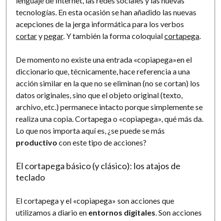
lenguaje de Internet, las redes sociales y las nuevas
tecnologías. En esta ocasión se han añadido las nuevas
acepciones de la jerga informática para los verbos
cortar
y
pegar
. Y también la forma coloquial
cortapega
.
De momento no existe una entrada «copiapega»en el
diccionario que, técnicamente, hace referencia a una
acción similar en la que no se eliminan (no se cortan) los
datos originales, sino que el objeto original (texto,
archivo, etc.) permanece intacto porque simplemente se
realiza una copia. Cortapega o «copiapega», qué más da.
Lo que nos importa aquí es, ¿se puede se más
productivo
con este tipo de acciones?
El cortapega básico (y clásico): los atajos de
teclado
El cortapega y el «copiapega» son acciones que
utilizamos a diario en
entornos digitales
. Son acciones