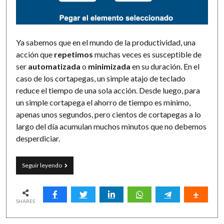
Ya sabemos que en el mundo de la productividad, una
acción que
repetimos
muchas veces es susceptible de
ser
automatizada
o
minimizada
en su duración. En el
caso de los cortapegas, un simple atajo de teclado
reduce el tiempo de una sola acción. Desde luego, para
un simple cortapega el ahorro de tiempo es mínimo,
apenas unos segundos, pero cientos de cortapegas a lo
largo del día acumulan muchos minutos que no debemos
desperdiciar.
El
Seguir leyendo
cortapega
productivo:
de
los
SHARES
atajos
de