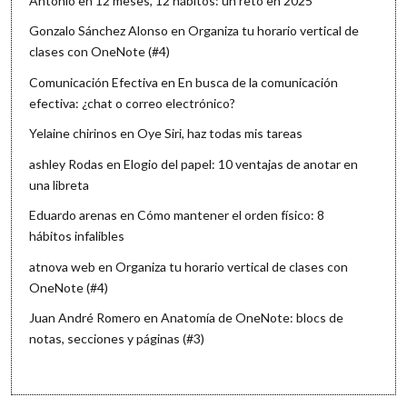
Antonio
en
12 meses, 12 hábitos: un reto en 2025
Gonzalo Sánchez Alonso
en
Organiza tu horario vertical de
clases con OneNote (#4)
Comunicación Efectiva
en
En busca de la comunicación
efectiva: ¿chat o correo electrónico?
Yelaine chirinos
en
Oye Siri, haz todas mis tareas
ashley Rodas
en
Elogio del papel: 10 ventajas de anotar en
una libreta
Eduardo arenas
en
Cómo mantener el orden físico: 8
hábitos infalibles
atnova web
en
Organiza tu horario vertical de clases con
OneNote (#4)
Juan André Romero
en
Anatomía de OneNote: blocs de
notas, secciones y páginas (#3)