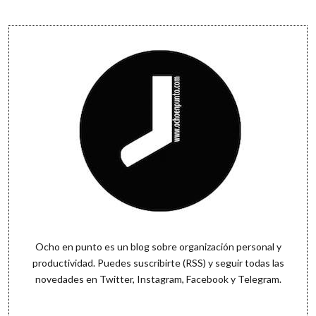
teclado
a
Sidebar
Clipy
(y
una
broma
hecha
realidad)
Ocho en punto es un blog sobre organización personal y
productividad. Puedes
suscribirte (RSS)
y seguir todas las
novedades en
Twitter
,
Instagram
,
Facebook
y
Telegram
.