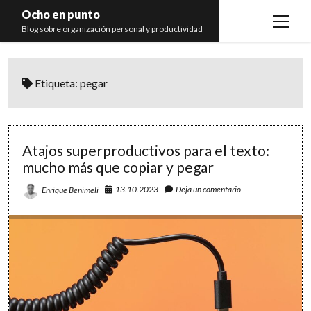
Ocho en punto
open
Blog sobre organización personal y productividad
menu
Inicio
Etiqueta:
pegar
Libros
Recomendaciones
Atajos superproductivos para el texto:
mucho más que copiar y pegar
13.10.2023
Deja un comentario
Enrique Benimeli