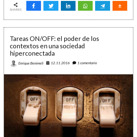
Crea
espacios
SHARES
de
colaboración,
aprendizaje
y
Tareas ON/OFF: el poder de los
productividad
contextos en una sociedad
hiperconectada
12.11.2016
1 comentario
Enrique Benimeli