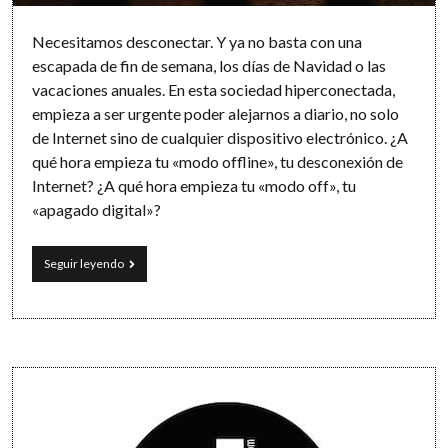
Necesitamos desconectar. Y ya no basta con una
escapada de fin de semana, los días de Navidad o las
vacaciones anuales. En esta sociedad hiperconectada,
empieza a ser urgente poder alejarnos a diario, no solo
de Internet sino de cualquier dispositivo electrónico. ¿A
qué hora empieza tu «modo offline», tu desconexión de
Internet? ¿A qué hora empieza tu «modo off», tu
«apagado digital»?
Tareas
Seguir leyendo
ON/OFF:
el
poder
de
los
contextos
Sidebar
en
una
sociedad
hiperconectada