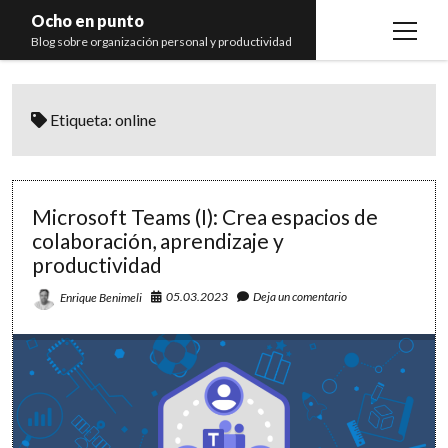
Ocho en punto
open
Blog sobre organización personal y productividad
menu
Inicio
Etiqueta:
online
Libros
Recomendaciones
Microsoft Teams (I): Crea espacios de
colaboración, aprendizaje y
productividad
05.03.2023
Deja un comentario
Enrique Benimeli