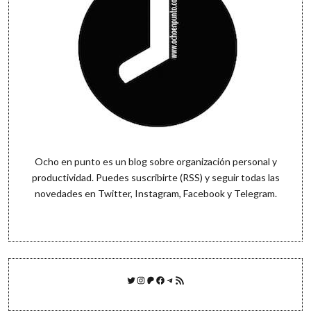
Ocho en punto es un blog sobre organización personal y
productividad. Puedes
suscribirte (RSS)
y seguir todas las
novedades en
Twitter
,
Instagram
,
Facebook
y
Telegram
.
Twitter
Instagram
Patreon
Facebook
Telegram
Feed RSS