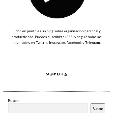
Ocho en punto es un blog sobre organización personal y
productividad. Puedes
suscribirte (RSS)
y seguir todas las
novedades en
Twitter
,
Instagram
,
Facebook
y
Telegram
.
Twitter
Instagram
Patreon
Facebook
Telegram
Feed RSS
Buscar
Buscar