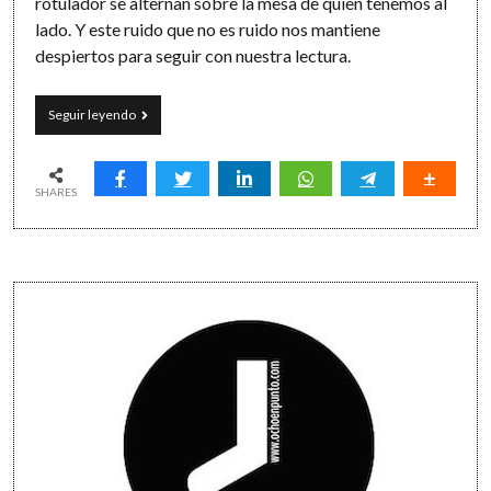
rotulador se alternan sobre la mesa de quien tenemos al
lado. Y este ruido que no es ruido nos mantiene
despiertos para seguir con nuestra lectura.
Volveremos
Seguir leyendo
a
las
cafeterías,
a
SHARES
las
bibliotecas
y
a
Sidebar
las
calles