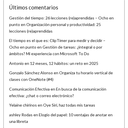
Últimos comentarios
Gestión del tiempo: 26 lecciones (re)aprendidas – Ocho en
punto
en
Organización personal y productividad: 25
lecciones (re)aprendidas
El tiempo es el que es: ClipTimer para medir y decidir –
Ocho en punto
en
Gestión de tareas: ¿integral o por
ámbitos? Mi experiencia con Microsoft To Do
Antonio
en
12 meses, 12 hábitos: un reto en 2025
Gonzalo Sánchez Alonso
en
Organiza tu horario vertical de
clases con OneNote (#4)
Comunicación Efectiva
en
En busca de la comunicación
efectiva: ¿chat o correo electrónico?
Yelaine chirinos
en
Oye Siri, haz todas mis tareas
ashley Rodas
en
Elogio del papel: 10 ventajas de anotar en
una libreta