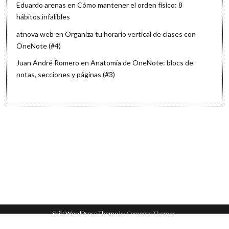
Eduardo arenas
en
Cómo mantener el orden físico: 8
hábitos infalibles
atnova web
en
Organiza tu horario vertical de clases con
OneNote (#4)
Juan André Romero
en
Anatomía de OneNote: blocs de
notas, secciones y páginas (#3)
Shift WordPress Theme
by Compete Themes.