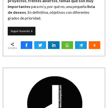
proyectos
,
frentes abiertos
,
temas que son muy
importantes
para mí y, por qué no, una pequeña
lista
de deseos
. En definitiva, objetivos con diferentes
grados de prioridad.
Objetivos
Seguir leyendo
con
impacto
y
una
SHARES
varita
mágica
Sidebar