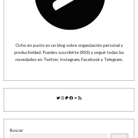
Ocho en punto es un blog sobre organización personal y
productividad. Puedes
suscribirte (RSS)
y seguir todas las
novedades en
Twitter
,
Instagram
,
Facebook
y
Telegram
.
Twitter
Instagram
Patreon
Facebook
Telegram
Feed RSS
Buscar