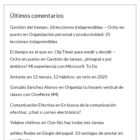
Últimos comentarios
Gestión del tiempo: 26 lecciones (re)aprendidas – Ocho en
punto
en
Organización personal y productividad: 25
lecciones (re)aprendidas
El tiempo es el que es: ClipTimer para medir y decidir –
Ocho en punto
en
Gestión de tareas: ¿integral o por
ámbitos? Mi experiencia con Microsoft To Do
Antonio
en
12 meses, 12 hábitos: un reto en 2025
Gonzalo Sánchez Alonso
en
Organiza tu horario vertical de
clases con OneNote (#4)
Comunicación Efectiva
en
En busca de la comunicación
efectiva: ¿chat o correo electrónico?
Yelaine chirinos
en
Oye Siri, haz todas mis tareas
ashley Rodas
en
Elogio del papel: 10 ventajas de anotar en