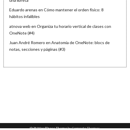
una libreta
Eduardo arenas
en
Cómo mantener el orden físico: 8
hábitos infalibles
atnova web
en
Organiza tu horario vertical de clases con
OneNote (#4)
Juan André Romero
en
Anatomía de OneNote: blocs de
notas, secciones y páginas (#3)
Shift WordPress Theme
by Compete Themes.