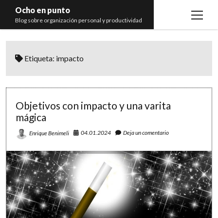
Ocho en punto
open
Blog sobre organización personal y productividad
menu
Inicio
Etiqueta:
impacto
Libros
Recomendaciones
Objetivos con impacto y una varita
mágica
04.01.2024
Deja un comentario
Enrique Benimeli