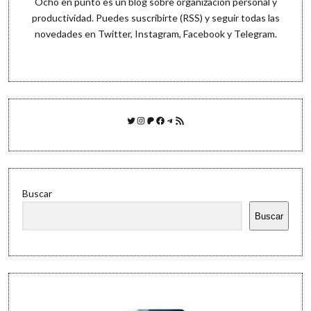
Ocho en punto es un blog sobre organización personal y
productividad. Puedes
suscribirte (RSS)
y seguir todas las
novedades en
Twitter
,
Instagram
,
Facebook
y
Telegram
.
Twitter
Instagram
Patreon
Facebook
Telegram
Feed RSS
Buscar
Buscar