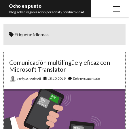
Ocho en punto
open
Blog sobre organización personal y productividad
menu
Inicio
Etiqueta:
idiomas
Libros
Recomendaciones
Comunicación multilingüe y eficaz con
Microsoft Translator
18.10.2019
Deja un comentario
Enrique Benimeli