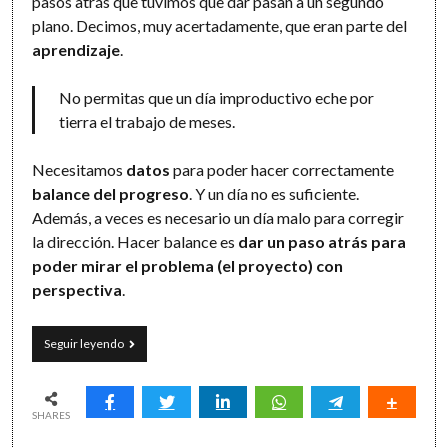
pasos atrás que tuvimos que dar pasan a un segundo
plano. Decimos, muy acertadamente, que eran parte del
aprendizaje
.
No permitas que un día improductivo eche por
tierra el trabajo de meses.
Necesitamos
datos
para poder hacer correctamente
balance del progreso
. Y un día no es suficiente.
Además, a veces es necesario un día malo para corregir
la dirección. Hacer balance es
dar un paso atrás para
poder mirar el problema (el proyecto) con
perspectiva
.
Dos
Seguir leyendo
pasos
atrás
para
mirar
SHARES
con