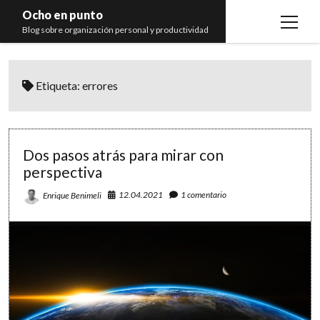
Ocho en punto
open
Blog sobre organización personal y productividad
menu
Inicio
Etiqueta:
errores
Libros
Recomendaciones
Dos pasos atrás para mirar con
perspectiva
12.04.2021
1 comentario
Enrique Benimeli