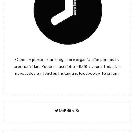
Ocho en punto es un blog sobre organización personal y
productividad. Puedes
suscribirte (RSS)
y seguir todas las
novedades en
Twitter
,
Instagram
,
Facebook
y
Telegram
.
Twitter
Instagram
Patreon
Facebook
Telegram
Feed RSS