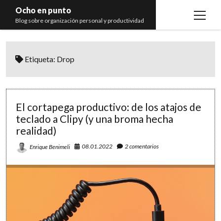
Ocho en punto
open
Blog sobre organización personal y productividad
menu
Inicio
Etiqueta:
Drop
Libros
Recomendaciones
El cortapega productivo: de los atajos de
teclado a Clipy (y una broma hecha
realidad)
08.01.2022
2 comentarios
Enrique Benimeli