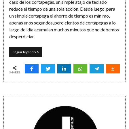
caso de los cortapegas, un simple atajo de teclado
reduce el tiempo de una sola acción. Desde luego, para
un simple cortapega el ahorro de tiempo es mínimo,
apenas unos segundos, pero cientos de cortapegas a lo
largo del día acumulan muchos minutos que no debemos
desperdiciar.
El
Seguir leyendo
cortapega
productivo:
de
los
SHARES
atajos
de
teclado
a
Sidebar
Clipy
(y
una
broma
hecha
realidad)