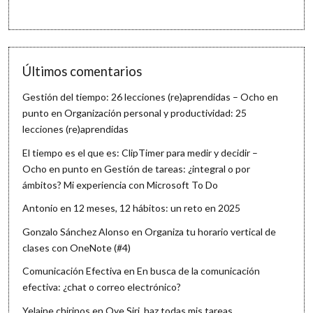
Últimos comentarios
Gestión del tiempo: 26 lecciones (re)aprendidas – Ocho en
punto
en
Organización personal y productividad: 25
lecciones (re)aprendidas
El tiempo es el que es: ClipTimer para medir y decidir –
Ocho en punto
en
Gestión de tareas: ¿integral o por
ámbitos? Mi experiencia con Microsoft To Do
Antonio
en
12 meses, 12 hábitos: un reto en 2025
Gonzalo Sánchez Alonso
en
Organiza tu horario vertical de
clases con OneNote (#4)
Comunicación Efectiva
en
En busca de la comunicación
efectiva: ¿chat o correo electrónico?
Yelaine chirinos
en
Oye Siri, haz todas mis tareas