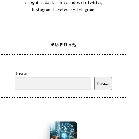
y seguir todas las novedades en
Twitter
,
Instagram
,
Facebook
y
Telegram
.
Twitter
Instagram
Patreon
Facebook
Telegram
Feed RSS
Buscar
Buscar