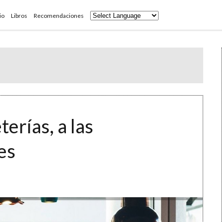
io
Libros
Recomendaciones
erías, a las
les