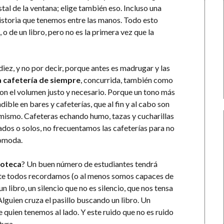
tal de la ventana; elige también eso. Incluso una
istoria que tenemos entre las manos. Todo esto
o de un libro, pero no es la primera vez que la
diez, y no por decir, porque antes es madrugar y las
 cafetería de siempre
, concurrida, también como
n el volumen justo y necesario. Porque un tono más
dible en bares y cafeterías, que al fin y al cabo son
 mismo. Cafeteras echando humo, tazas y cucharillas
os o solos, no frecuentamos las cafeterías para no
comoda.
ioteca
? Un buen número de estudiantes tendrá
nte todos recordamos (o al menos somos capaces de
n libro, un silencio que no es silencio, que nos tensa
Alguien cruza el pasillo buscando un libro. Un
e quien tenemos al lado. Y este ruido que no es ruido
tura.