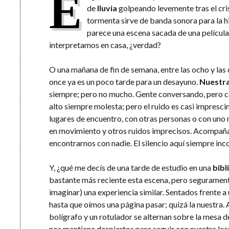
E
de
lluvia
golpeando levemente tras el cris
tormenta sirve de banda sonora para la h
parece una escena sacada de una película, 
interpretamos en casa, ¿verdad?
O una mañana de fin de semana, entre las ocho y las 
once ya es un poco tarde para un desayuno.
Nuestra
siempre; pero no mucho. Gente conversando, pero co
alto siempre molesta; pero el ruido es casi imprescin
lugares de encuentro, con otras personas o con uno
en movimiento y otros ruidos imprecisos. Acompañad
encontrarnos con nadie. El silencio aquí siempre in
Y, ¿qué me decís de una tarde de estudio en una
bibl
bastante más reciente esta escena, pero segurame
imaginar) una experiencia similar. Sentados frente a u
hasta que oímos una página pasar; quizá la nuestra. 
bolígrafo y un rotulador se alternan sobre la mesa d
nos mantiene despiertos para seguir con nuestra lec