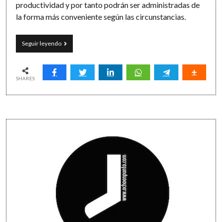
productividad y por tanto podrán ser administradas de
la forma más conveniente según las circunstancias.
Los
Seguir leyendo
proyectos
nacen
pero
no
SHARES
se
hacen:
las
acciones
Sidebar
sí
(GTD
#5)