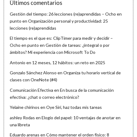
Últimos comentarios
Gestión del tiempo: 26 lecciones (re)aprendidas – Ocho en
punto
en
Organización personal y productividad: 25
lecciones (re)aprendidas
El tiempo es el que es: ClipTimer para medir y decidir –
Ocho en punto
en
Gestión de tareas: ¿integral o por
ámbitos? Mi experiencia con Microsoft To Do
Antonio
en
12 meses, 12 hábitos: un reto en 2025
Gonzalo Sánchez Alonso
en
Organiza tu horario vertical de
clases con OneNote (#4)
Comunicación Efectiva
en
En busca de la comunicación
efectiva: ¿chat o correo electrónico?
Yelaine chirinos
en
Oye Siri, haz todas mis tareas
ashley Rodas
en
Elogio del papel: 10 ventajas de anotar en
una libreta
Eduardo arenas
en
Cómo mantener el orden físico: 8