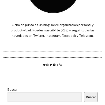
Ocho en punto es un blog sobre organización personal y
productividad. Puedes
suscribirte (RSS)
y seguir todas las
novedades en
Twitter
,
Instagram
,
Facebook
y
Telegram
.
Twitter
Instagram
Patreon
Facebook
Telegram
Feed RSS
Buscar
Buscar