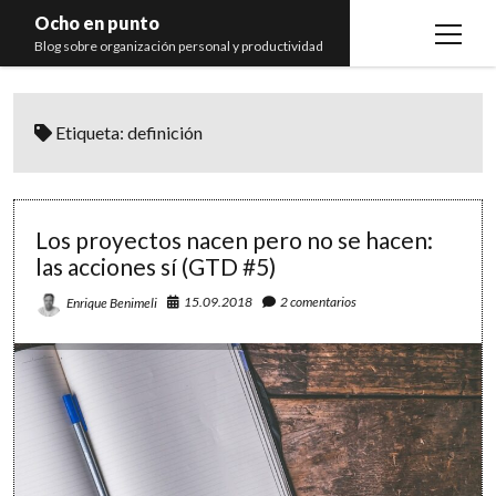
Ocho en punto
open
Blog sobre organización personal y productividad
menu
Inicio
Etiqueta:
definición
Libros
Recomendaciones
Los proyectos nacen pero no se hacen:
las acciones sí (GTD #5)
15.09.2018
2 comentarios
Enrique Benimeli