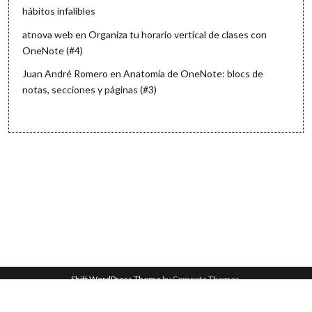
hábitos infalibles
atnova web
en
Organiza tu horario vertical de clases con
OneNote (#4)
Juan André Romero
en
Anatomía de OneNote: blocs de
notas, secciones y páginas (#3)
Shift WordPress Theme
by Compete Themes.