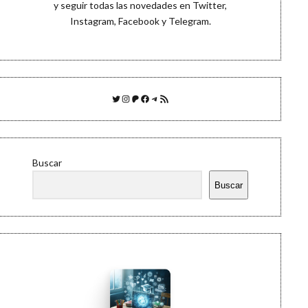
y seguir todas las novedades en
Twitter
,
Instagram
,
Facebook
y
Telegram
.
Twitter
Instagram
Patreon
Facebook
Telegram
Feed RSS
Buscar
Buscar