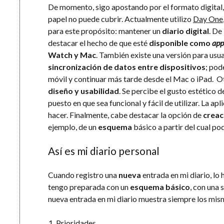
De momento, sigo apostando por el formato digital, 
papel no puede cubrir. Actualmente utilizo
Day One
para este propósito: mantener un
diario digital
. De
destacar el hecho de que esté
disponible como
app
Watch y Mac
. También existe una versión para usua
sincronización de datos entre dispositivos
; pod
móvil y continuar más tarde desde el Mac o iPad. Ot
diseño y usabilidad
. Se percibe el gusto estético d
puesto en que sea funcional y fácil de utilizar. La apl
hacer. Finalmente, cabe destacar la opción de
creac
ejemplo, de un
esquema
básico a partir del cual po
Así es mi diario personal
Cuando registro una
nueva
entrada en mi diario, lo 
tengo preparada con un
esquema básico
, con una 
nueva entrada en mi diario muestra siempre los mis
Prioridades