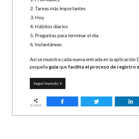
Tareas más importantes
Hoy
Hábitos diarios
Preguntas para terminar el día
Instantáneas
Así se muestra cada nueva entrada en la aplicació
pequeña
guía
que
facilita el proceso de registro 
El
Seguir leyendo
buen
hábito
de
escribir
SHARES
en
un
diario:
la
planificación
y