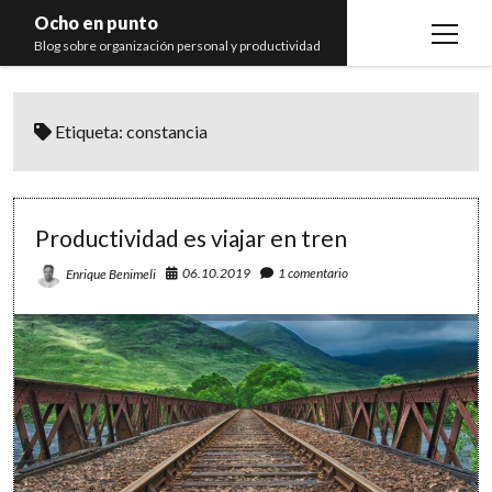
Ocho en punto
open
Blog sobre organización personal y productividad
menu
Inicio
Etiqueta:
constancia
Libros
Recomendaciones
Productividad es viajar en tren
06.10.2019
1 comentario
Enrique Benimeli