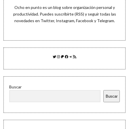
Ocho en punto es un blog sobre organización personal y
productividad. Puedes
suscribirte (RSS)
y seguir todas las
novedades en
Twitter
,
Instagram
,
Facebook
y
Telegram
.
Twitter
Instagram
Patreon
Facebook
Telegram
Feed RSS
Buscar
Buscar