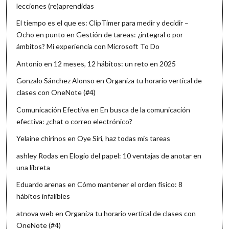
lecciones (re)aprendidas
El tiempo es el que es: ClipTimer para medir y decidir –
Ocho en punto
en
Gestión de tareas: ¿integral o por
ámbitos? Mi experiencia con Microsoft To Do
Antonio
en
12 meses, 12 hábitos: un reto en 2025
Gonzalo Sánchez Alonso
en
Organiza tu horario vertical de
clases con OneNote (#4)
Comunicación Efectiva
en
En busca de la comunicación
efectiva: ¿chat o correo electrónico?
Yelaine chirinos
en
Oye Siri, haz todas mis tareas
ashley Rodas
en
Elogio del papel: 10 ventajas de anotar en
una libreta
Eduardo arenas
en
Cómo mantener el orden físico: 8
hábitos infalibles
atnova web
en
Organiza tu horario vertical de clases con
OneNote (#4)