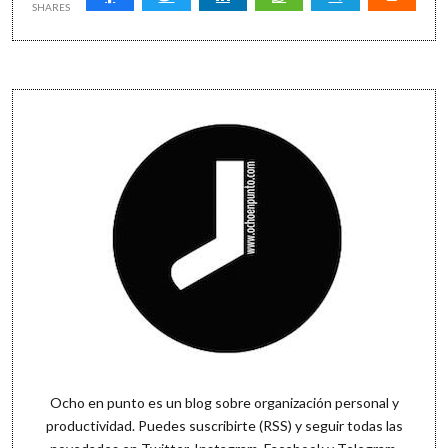
en
SHARES
un
editor
de
texto
Sidebar
Ocho en punto es un blog sobre organización personal y
productividad. Puedes
suscribirte (RSS)
y seguir todas las