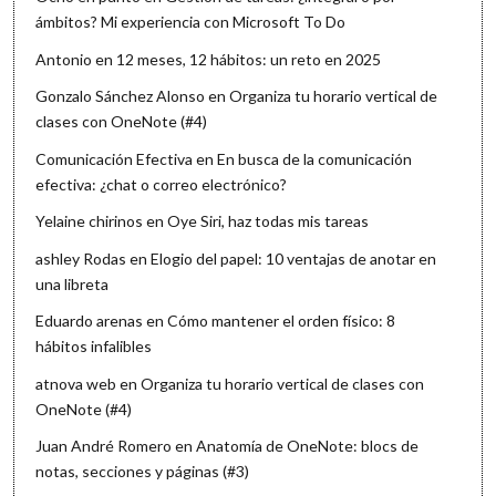
ámbitos? Mi experiencia con Microsoft To Do
Antonio
en
12 meses, 12 hábitos: un reto en 2025
Gonzalo Sánchez Alonso
en
Organiza tu horario vertical de
clases con OneNote (#4)
Comunicación Efectiva
en
En busca de la comunicación
efectiva: ¿chat o correo electrónico?
Yelaine chirinos
en
Oye Siri, haz todas mis tareas
ashley Rodas
en
Elogio del papel: 10 ventajas de anotar en
una libreta
Eduardo arenas
en
Cómo mantener el orden físico: 8
hábitos infalibles
atnova web
en
Organiza tu horario vertical de clases con
OneNote (#4)
Juan André Romero
en
Anatomía de OneNote: blocs de
notas, secciones y páginas (#3)