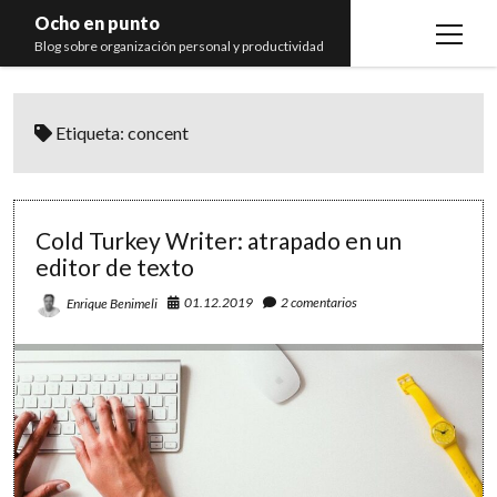
Ocho en punto
open
Blog sobre organización personal y productividad
menu
Inicio
Etiqueta:
concent
Libros
Recomendaciones
Cold Turkey Writer: atrapado en un
editor de texto
01.12.2019
2 comentarios
Enrique Benimeli