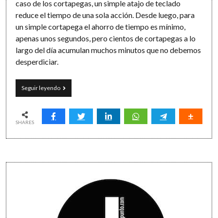
caso de los cortapegas, un simple atajo de teclado
reduce el tiempo de una sola acción. Desde luego, para
un simple cortapega el ahorro de tiempo es mínimo,
apenas unos segundos, pero cientos de cortapegas a lo
largo del día acumulan muchos minutos que no debemos
desperdiciar.
El
Seguir leyendo
cortapega
productivo:
de
los
SHARES
atajos
de
teclado
a
Sidebar
Clipy
(y
una
broma
hecha
realidad)