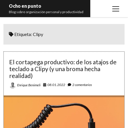
Ocho en punto
open
Blog sobre organización personal y productividad
menu
Inicio
Etiqueta:
Clipy
Libros
Recomendaciones
El cortapega productivo: de los atajos de
teclado a Clipy (y una broma hecha
realidad)
08.01.2022
2 comentarios
Enrique Benimeli