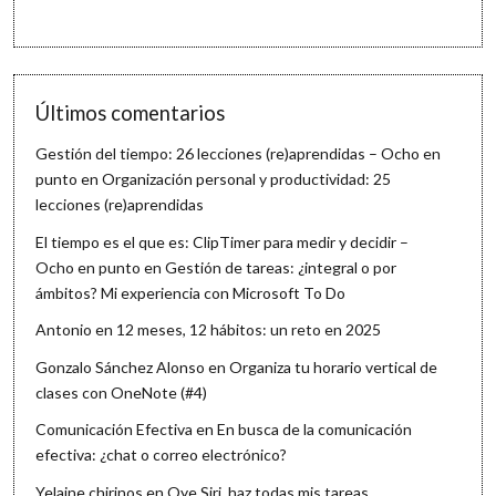
Últimos comentarios
Gestión del tiempo: 26 lecciones (re)aprendidas – Ocho en
punto
en
Organización personal y productividad: 25
lecciones (re)aprendidas
El tiempo es el que es: ClipTimer para medir y decidir –
Ocho en punto
en
Gestión de tareas: ¿integral o por
ámbitos? Mi experiencia con Microsoft To Do
Antonio
en
12 meses, 12 hábitos: un reto en 2025
Gonzalo Sánchez Alonso
en
Organiza tu horario vertical de
clases con OneNote (#4)
Comunicación Efectiva
en
En busca de la comunicación
efectiva: ¿chat o correo electrónico?
Yelaine chirinos
en
Oye Siri, haz todas mis tareas