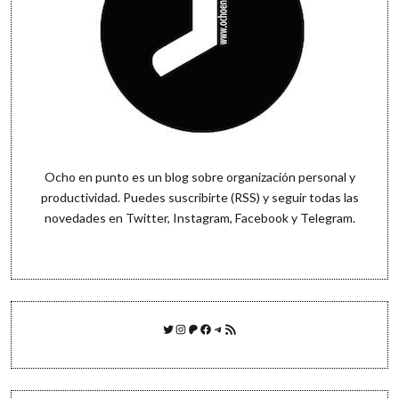
Ocho en punto es un blog sobre organización personal y
productividad. Puedes
suscribirte (RSS)
y seguir todas las
novedades en
Twitter
,
Instagram
,
Facebook
y
Telegram
.
Twitter
Instagram
Patreon
Facebook
Telegram
Feed RSS