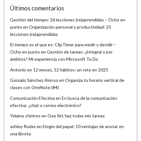
Últimos comentarios
Gestión del tiempo: 26 lecciones (re)aprendidas – Ocho en
punto
en
Organización personal y productividad: 25
lecciones (re)aprendidas
El tiempo es el que es: ClipTimer para medir y decidir –
Ocho en punto
en
Gestión de tareas: ¿integral o por
ámbitos? Mi experiencia con Microsoft To Do
Antonio
en
12 meses, 12 hábitos: un reto en 2025
Gonzalo Sánchez Alonso
en
Organiza tu horario vertical de
clases con OneNote (#4)
Comunicación Efectiva
en
En busca de la comunicación
efectiva: ¿chat o correo electrónico?
Yelaine chirinos
en
Oye Siri, haz todas mis tareas
ashley Rodas
en
Elogio del papel: 10 ventajas de anotar en
una libreta