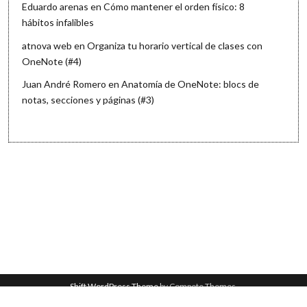
Eduardo arenas
en
Cómo mantener el orden físico: 8
hábitos infalibles
atnova web
en
Organiza tu horario vertical de clases con
OneNote (#4)
Juan André Romero
en
Anatomía de OneNote: blocs de
notas, secciones y páginas (#3)
Shift WordPress Theme
by Compete Themes.