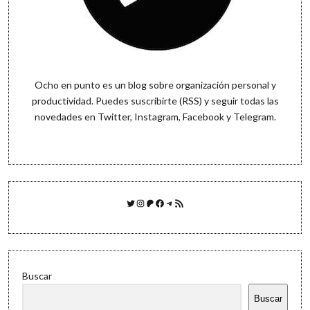
Ocho en punto es un blog sobre organización personal y
productividad. Puedes
suscribirte (RSS)
y seguir todas las
novedades en
Twitter
,
Instagram
,
Facebook
y
Telegram
.
Twitter
Instagram
Patreon
Facebook
Telegram
Feed RSS
Buscar
Buscar