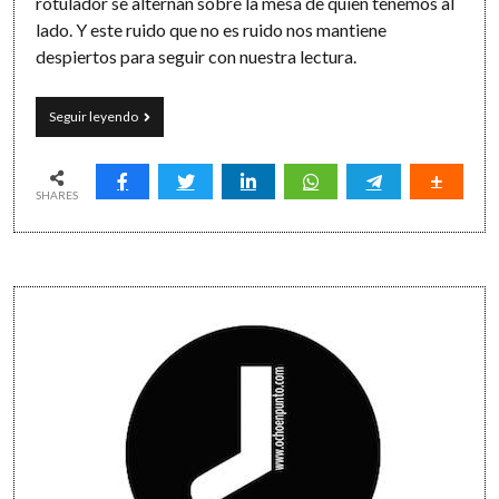
rotulador se alternan sobre la mesa de quien tenemos al
lado. Y este ruido que no es ruido nos mantiene
despiertos para seguir con nuestra lectura.
Volveremos
Seguir leyendo
a
las
cafeterías,
a
SHARES
las
bibliotecas
y
a
Sidebar
las
calles