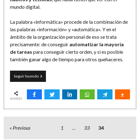
mundo digital.
La palabra «informática» procede de la combinación de
las palabras «información» y «automática». Y en el
ámbito de la organización personal de eso se trata
precisamente: de conseguir
automatizar la mayoría
de tareas
para conseguir cierto orden, y si es posible
también ganar algo de tiempo para otros quehaceres.
Son
Seguir leyendo
las
ocho
en
punto
SHARES
Paginación
Previous
1
…
33
34
de