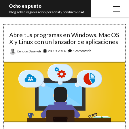
Ocho en punto
open
Blog sobre organización personal y productividad
menu
Ocho
Inicio
Abre tus programas en Windows, Mac OS
en
Libros
X y Linux con un lanzador de aplicaciones
punto
Recomendaciones
20.10.2014
1 comentario
Enrique Benimeli