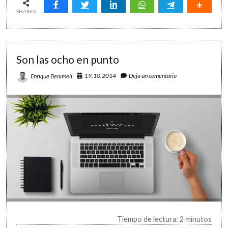
en
Windows,
SHARES
Mac
OS
X
y
Son las ocho en punto
Linux
con
un
19.10.2014
Deja un comentario
Enrique Benimeli
lanzador
de
aplicaciones
Tiempo de lectura: 2 minutos