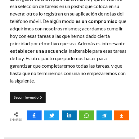
esa selección de tareas en un
post-it
que coloca en su
nevera; otros lo registran en su aplicación de notas del
teléfono móvil. De algún modo
es un compromiso
que
adquirimos con nosotros mismos; acordamos cumplir
hoy con esas tareas a las que hemos dado cierta
prioridad por el motivo que sea. Además es interesante
establecer una secuencia
inalterable para esas tareas
de hoy. Es otro pacto que podemos hacer para
garantizar que completaremos todas las tareas, y que
hasta que no terminemos con una no empezaremos con
la siguiente.
Paso
Seguir leyendo
a
paso
(pero
de
SHARES
hoy
no
pasa)