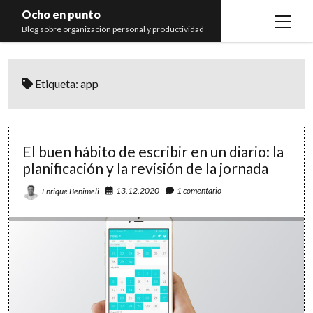
Ocho en punto
open
Blog sobre organización personal y productividad
menu
Inicio
Etiqueta:
app
Libros
Recomendaciones
El buen hábito de escribir en un diario: la
planificación y la revisión de la jornada
13.12.2020
1 comentario
Enrique Benimeli