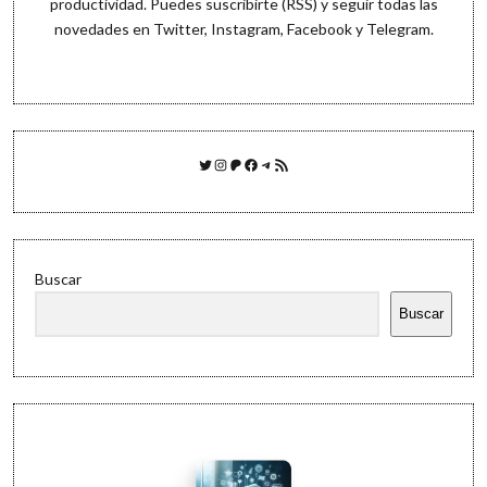
productividad. Puedes
suscribirte (RSS)
y seguir todas las
novedades en
Twitter
,
Instagram
,
Facebook
y
Telegram
.
Twitter
Instagram
Patreon
Facebook
Telegram
Feed RSS
Buscar
Buscar