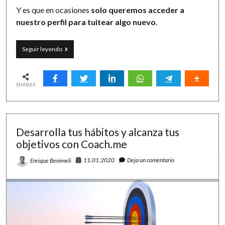
Y es que en ocasiones
solo queremos acceder a
nuestro perfil para tuitear algo nuevo
.
Twizzle:
Seguir leyendo
tuitea
sin
procrastinar
SHARES
Desarrolla tus hábitos y alcanza tus
objetivos con Coach.me
11.01.2020
Deja un comentario
Enrique Benimeli