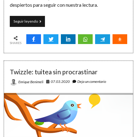
despiertos para seguir con nuestra lectura.
Volveremos
Seguir leyendo
a
las
cafeterías,
a
SHARES
las
bibliotecas
y
a
Twizzle: tuitea sin procrastinar
las
calles
07.03.2020
Deja un comentario
Enrique Benimeli