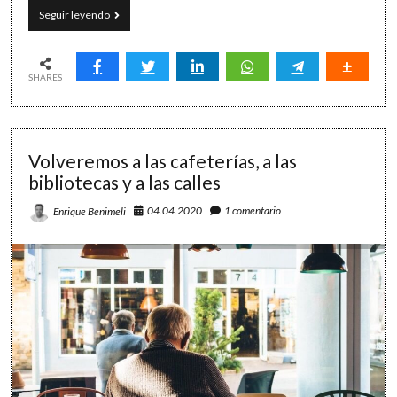
El
Seguir leyendo
buen
hábito
de
escribir
SHARES
en
un
diario:
la
Volveremos a las cafeterías, a las
planificación
y
bibliotecas y a las calles
la
revisión
04.04.2020
1 comentario
Enrique Benimeli
de
la
jornada