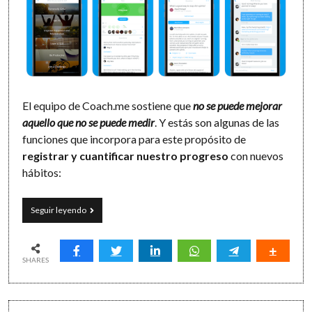
El equipo de Coach.me sostiene que
no se puede mejorar
aquello que no se puede medir
. Y estás son algunas de las
funciones que incorpora para este propósito de
registrar y cuantificar nuestro progreso
con nuevos
hábitos:
Desarrolla
Seguir leyendo
tus
hábitos
y
alcanza
SHARES
tus
objetivos
con
Coach.me